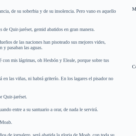
M
cia, de su soberbia y de su insolencia. Pero vano es aquello
s de Quir-jaréset, gemid abatidos en gran manera.
ueños de las naciones han pisoteado sus mejores vides,
an y pasaban las aguas.
ré con mis lágrimas, oh Hesbón y Eleale, porque sobre tus
C
 en las viñas, ni habrá griterío. En los lagares el pisador no
r Quir-jaréset.
ndo entre a su santuario a orar, de nada le servirá.
e Moab.
s de jornalero, será abatida la gloria de Moab, con toda su