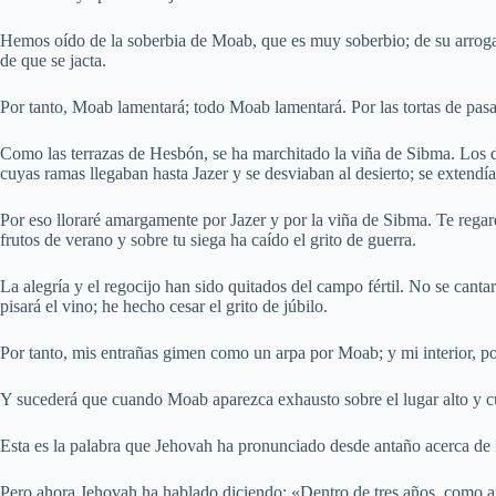
Hemos oído de la soberbia de Moab, que es muy soberbio; de su arrogan
de que se jacta.
Por tanto, Moab lamentará; todo Moab lamentará. Por las tortas de pasa
Como las terrazas de Hesbón, se ha marchitado la viña de Sibma. Los d
cuyas ramas llegaban hasta Jazer y se desviaban al desierto; se extendí
Por eso lloraré amargamente por Jazer y por la viña de Sibma. Te rega
frutos de verano y sobre tu siega ha caído el grito de guerra.
La alegría y el regocijo han sido quitados del campo fértil. No se cantará
pisará el vino; he hecho cesar el grito de júbilo.
Por tanto, mis entrañas gimen como un arpa por Moab; y mi interior, po
Y sucederá que cuando Moab aparezca exhausto sobre el lugar alto y cua
Esta es la palabra que Jehovah ha pronunciado desde antaño acerca d
Pero ahora Jehovah ha hablado diciendo: «Dentro de tres años, como año