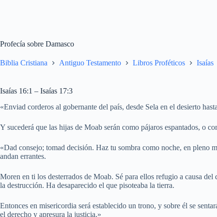
Profecía sobre Damasco
Biblia Cristiana
Antiguo Testamento
Libros Proféticos
Isaías
Isaías 16:1 – Isaías 17:3
«Enviad corderos al gobernante del país, desde Sela en el desierto hasta
Y sucederá que las hijas de Moab serán como pájaros espantados, o co
«Dad consejo; tomad decisión. Haz tu sombra como noche, en pleno med
andan errantes.
Moren en ti los desterrados de Moab. Sé para ellos refugio a causa del d
la destrucción. Ha desaparecido el que pisoteaba la tierra.
Entonces en misericordia será establecido un trono, y sobre él se senta
el derecho y apresura la justicia.»