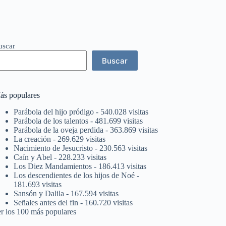
uscar
Buscar
ás populares
Parábola del hijo pródigo
- 540.028 visitas
Parábola de los talentos
- 481.699 visitas
Parábola de la oveja perdida
- 363.869 visitas
La creación
- 269.629 visitas
Nacimiento de Jesucristo
- 230.563 visitas
Caín y Abel
- 228.233 visitas
Los Diez Mandamientos
- 186.413 visitas
Los descendientes de los hijos de Noé
-
181.693 visitas
Sansón y Dalila
- 167.594 visitas
Señales antes del fin
- 160.720 visitas
er los 100 más populares