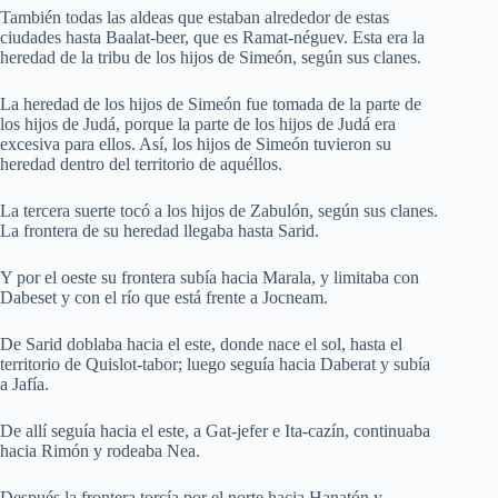
También todas las aldeas que estaban alrededor de estas
ciudades hasta Baalat-beer, que es Ramat-néguev. Esta era la
heredad de la tribu de los hijos de Simeón, según sus clanes.
La heredad de los hijos de Simeón fue tomada de la parte de
los hijos de Judá, porque la parte de los hijos de Judá era
excesiva para ellos. Así, los hijos de Simeón tuvieron su
heredad dentro del territorio de aquéllos.
La tercera suerte tocó a los hijos de Zabulón, según sus clanes.
La frontera de su heredad llegaba hasta Sarid.
Y por el oeste su frontera subía hacia Marala, y limitaba con
Dabeset y con el río que está frente a Jocneam.
De Sarid doblaba hacia el este, donde nace el sol, hasta el
territorio de Quislot-tabor; luego seguía hacia Daberat y subía
a Jafía.
De allí seguía hacia el este, a Gat-jefer e Ita-cazín, continuaba
hacia Rimón y rodeaba Nea.
Después la frontera torcía por el norte hacia Hanatón y