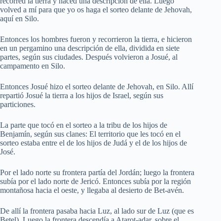
recorred la tierra y haced una descripción de ella. Luego
volved a mí para que yo os haga el sorteo delante de Jehovah,
aquí en Silo.
Entonces los hombres fueron y recorrieron la tierra, e hicieron
en un pergamino una descripción de ella, dividida en siete
partes, según sus ciudades. Después volvieron a Josué, al
campamento en Silo.
Entonces Josué hizo el sorteo delante de Jehovah, en Silo. Allí
repartió Josué la tierra a los hijos de Israel, según sus
particiones.
La parte que tocó en el sorteo a la tribu de los hijos de
Benjamín, según sus clanes: El territorio que les tocó en el
sorteo estaba entre el de los hijos de Judá y el de los hijos de
José.
Por el lado norte su frontera partía del Jordán; luego la frontera
subía por el lado norte de Jericó. Entonces subía por la región
montañosa hacia el oeste, y llegaba al desierto de Bet-avén.
De allí la frontera pasaba hacia Luz, al lado sur de Luz (que es
Betel). Luego la frontera descendía a Atarot-adar, sobre el