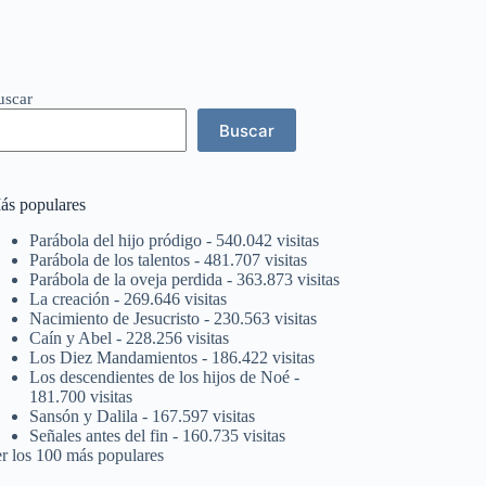
uscar
Buscar
ás populares
Parábola del hijo pródigo
- 540.042 visitas
Parábola de los talentos
- 481.707 visitas
Parábola de la oveja perdida
- 363.873 visitas
La creación
- 269.646 visitas
Nacimiento de Jesucristo
- 230.563 visitas
Caín y Abel
- 228.256 visitas
Los Diez Mandamientos
- 186.422 visitas
Los descendientes de los hijos de Noé
-
181.700 visitas
Sansón y Dalila
- 167.597 visitas
Señales antes del fin
- 160.735 visitas
er los 100 más populares