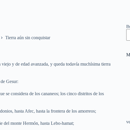
B
Tierra aún sin conquistar
M
a viejo y de edad avanzada, y queda todavía muchísima tierra
l de Gesur:
que se considera de los cananeos; los cinco distritos de los
idonios, hasta Afec, hasta la frontera de los amorreos;
v
l pie del monte Hermón, hasta Lebo-hamat;