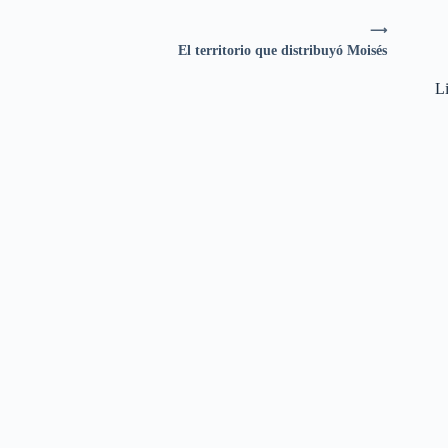
⟶
El territorio que distribuyó Moisés
Li