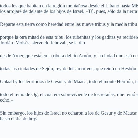
todos los que habitan en la región montañosa desde el Líbano hasta Mis
los arrojaré de delante de los hijos de Israel. «Tú, pues, sólo da la tie
Reparte esta tierra como heredad entre las nueve tribus y la media trib
porque la otra mitad de esta tribu, los rubenitas y los gaditas ya recibie
Jordán. Moisés, siervo de Jehovah, se la dio
desde Aroer, que está en la ribera del río Arnón, y la ciudad que está e
todas las ciudades de Sejón, rey de los amorreos, que reinó en Hesbón h
Galaad y los territorios de Gesur y de Maaca; todo el monte Hermón, to
todo el reino de Og, el cual era sobreviviente de los refaítas, que rein
echó.»
Sin embargo, los hijos de Israel no echaron a los de Gesur y de Maaca
hasta el día de hoy.