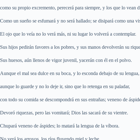
como su propio excremento, perecerá para siempre, y los que lo vean d
Como un sueño se esfumará y no será hallado; se disipará como una vi
El ojo que lo veía no lo verá más, ni su lugar lo volverá a contemplar.
Sus hijos pedirán favores a los pobres, y sus manos devolverán su riqu
Sus huesos, aún llenos de vigor juvenil, yacerán con él en el polvo.
Aunque el mal sea dulce en su boca, y lo esconda debajo de su lengua,
aunque lo guarde y no lo deje ir, sino que lo retenga en su paladar,
con todo su comida se descompondrá en sus entrañas; veneno de áspide
Devoró riquezas, pero las vomitará; Dios las sacará de su vientre.
Chupará veneno de áspides; lo matará la lengua de la víbora.
No verá los arroyos, los ríos fluyendo miel y leche.