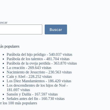
uscar
Buscar
ás populares
Parábola del hijo pródigo
- 540.037 visitas
Parábola de los talentos
- 481.704 visitas
Parábola de la oveja perdida
- 363.870 visitas
La creación
- 269.643 visitas
Nacimiento de Jesucristo
- 230.563 visitas
Caín y Abel
- 228.252 visitas
Los Diez Mandamientos
- 186.420 visitas
Los descendientes de los hijos de Noé
-
181.697 visitas
Sansón y Dalila
- 167.597 visitas
Señales antes del fin
- 160.730 visitas
er los 100 más populares