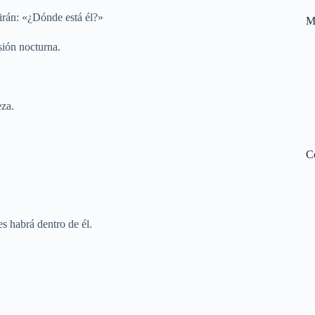
irán: «¿Dónde está él?»
M
sión nocturna.
eza.
C
s habrá dentro de él.