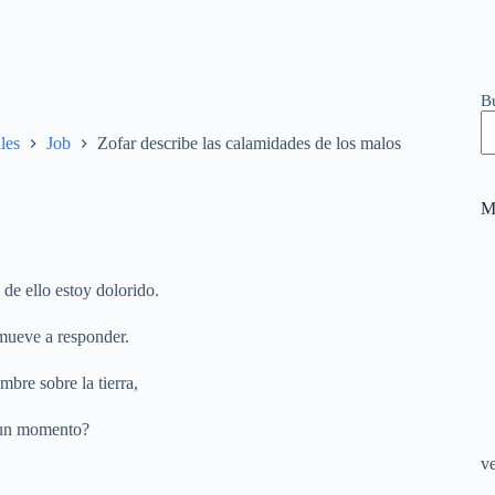
B
les
Job
Zofar describe las calamidades de los malos
M
de ello estoy dolorido.
mueve a responder.
bre sobre la tierra,
r un momento?
v