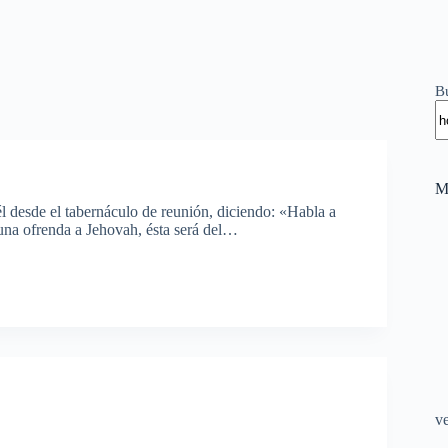
B
M
l desde el tabernáculo de reunión, diciendo: «Habla a
 una ofrenda a Jehovah, ésta será del…
v