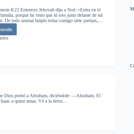
M
nesis 8:22 Entonces Jehovah dijo a Noé: «Entra en el
u familia, porque he visto que tú eres justo delante de mí
ón. De todo animal limpio toma contigo siete parejas,…
eyendo
vio
arios
C
que Dios probó a Abraham, diciéndole: —Abraham. El
Isaac a quien amas. Vé a la tierra…