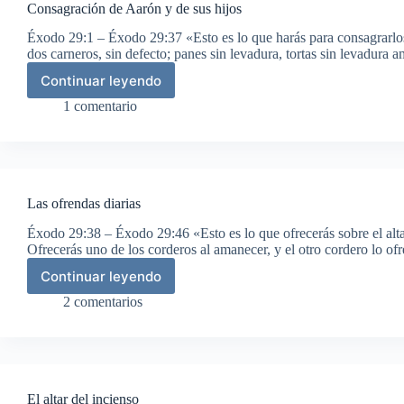
Consagración de Aarón y de sus hijos
Sinaí
Éxodo 29:1 – Éxodo 29:37 «Esto es lo que harás para consagrarlo
dos carneros, sin defecto; panes sin levadura, tortas sin levadura
Continuar leyendo
Consagración
de
1 comentario
Aarón
y
de
sus
hijos
Las ofrendas diarias
Éxodo 29:38 – Éxodo 29:46 «Esto es lo que ofrecerás sobre el alta
Ofrecerás uno de los corderos al amanecer, y el otro cordero lo o
Continuar leyendo
Las
ofrendas
2 comentarios
diarias
El altar del incienso