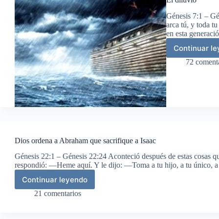
Génesis 7:1 – Gé
arca tú, y toda t
en esta generaci
Continuar l
El
dilu
72 coment
Dios ordena a Abraham que sacrifique a Isaac
Génesis 22:1 – Génesis 22:24 Aconteció después de estas cosas 
respondió: —Heme aquí. Y le dijo: —Toma a tu hijo, a tu único, a 
Continuar leyendo
Dios
ordena
21 comentarios
a
Abraham