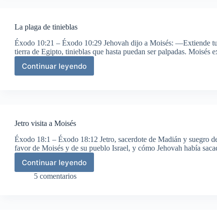
que
sacrifique
a
La plaga de tinieblas
Isaac
Éxodo 10:21 – Éxodo 10:29 Jehovah dijo a Moisés: —Extiende tu m
tierra de Egipto, tinieblas que hasta puedan ser palpadas. Moisés
Continuar leyendo
La
plaga
de
tinieblas
Jetro visita a Moisés
Éxodo 18:1 – Éxodo 18:12 Jetro, sacerdote de Madián y suegro de
favor de Moisés y de su pueblo Israel, y cómo Jehovah había saca
Continuar leyendo
Jetro
visita
5 comentarios
a
Moisés