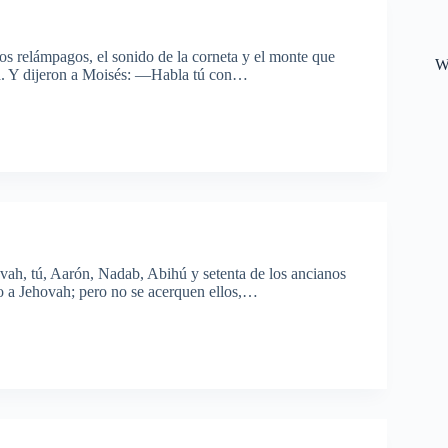
os relámpagos, el sonido de la corneta y el monte que
W
ia. Y dijeron a Moisés: —Habla tú con…
ah, tú, Aarón, Nadab, Abihú y setenta de los ancianos
olo a Jehovah; pero no se acerquen ellos,…