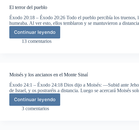
El terror del pueblo
Éxodo 20:18 – Éxodo 20:26 Todo el pueblo percibía los truenos, l
humeaba. Al ver esto, ellos temblaron y se mantuvieron a distanc
Continuar leyendo
El
terror
13 comentarios
del
pueblo
Moisés y los ancianos en el Monte Sinaí
Éxodo 24:1 – Éxodo 24:18 Dios dijo a Moisés: —Subid ante Jehov
de Israel, y os postraréis a distancia. Luego se acercará Moisés s
Continuar leyendo
Moisés
y
3 comentarios
los
ancianos
en
el
Monte