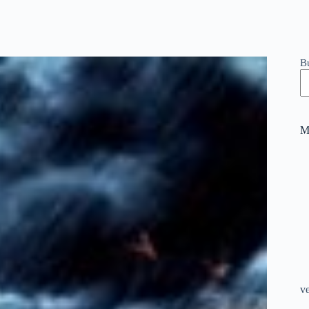
B
M
v