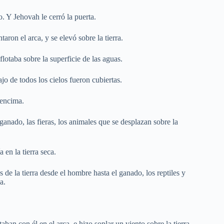
 Y Jehovah le cerró la puerta.
taron el arca, y se elevó sobre la tierra.
flotaba sobre la superficie de las aguas.
jo de todos los cielos fueron cubiertas.
 encima.
 ganado, las fieras, los animales que se desplazan sobre la
 en la tierra seca.
s de la tierra desde el hombre hasta el ganado, los reptiles y
a.
an con él en el arca, e hizo soplar un viento sobre la tierra,