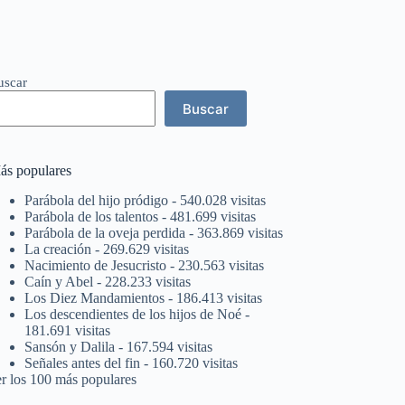
uscar
Buscar
ás populares
Parábola del hijo pródigo
- 540.028 visitas
Parábola de los talentos
- 481.699 visitas
Parábola de la oveja perdida
- 363.869 visitas
La creación
- 269.629 visitas
Nacimiento de Jesucristo
- 230.563 visitas
Caín y Abel
- 228.233 visitas
Los Diez Mandamientos
- 186.413 visitas
Los descendientes de los hijos de Noé
-
181.691 visitas
Sansón y Dalila
- 167.594 visitas
Señales antes del fin
- 160.720 visitas
er los 100 más populares