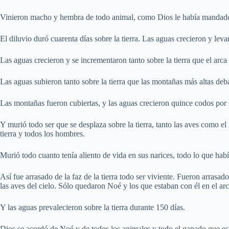
Vinieron macho y hembra de todo animal, como Dios le había mandado.
El diluvio duró cuarenta días sobre la tierra. Las aguas crecieron y levan
Las aguas crecieron y se incrementaron tanto sobre la tierra que el arca 
Las aguas subieron tanto sobre la tierra que las montañas más altas deba
Las montañas fueron cubiertas, y las aguas crecieron quince codos por
Y murió todo ser que se desplaza sobre la tierra, tanto las aves como el
tierra y todos los hombres.
Murió todo cuanto tenía aliento de vida en sus narices, todo lo que había
Así fue arrasado de la faz de la tierra todo ser viviente. Fueron arrasado
las aves del cielo. Sólo quedaron Noé y los que estaban con él en el arc
Y las aguas prevalecieron sobre la tierra durante 150 días.
Dios se acordó de Noé y de todos los animales y todo el ganado que estab