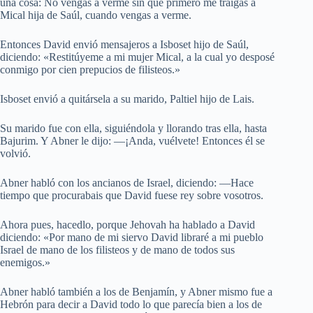
una cosa: No vengas a verme sin que primero me traigas a
Mical hija de Saúl, cuando vengas a verme.
Entonces David envió mensajeros a Isboset hijo de Saúl,
diciendo: «Restitúyeme a mi mujer Mical, a la cual yo desposé
conmigo por cien prepucios de filisteos.»
Isboset envió a quitársela a su marido, Paltiel hijo de Lais.
Su marido fue con ella, siguiéndola y llorando tras ella, hasta
Bajurim. Y Abner le dijo: —¡Anda, vuélvete! Entonces él se
volvió.
Abner habló con los ancianos de Israel, diciendo: —Hace
tiempo que procurabais que David fuese rey sobre vosotros.
Ahora pues, hacedlo, porque Jehovah ha hablado a David
diciendo: «Por mano de mi siervo David libraré a mi pueblo
Israel de mano de los filisteos y de mano de todos sus
enemigos.»
Abner habló también a los de Benjamín, y Abner mismo fue a
Hebrón para decir a David todo lo que parecía bien a los de