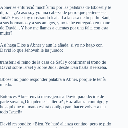
Abner se enfureció muchísimo por las palabras de Isboset y le
dijo: —¿Acaso soy yo una cabeza de perro que pertenece a
Judá? Hoy estoy mostrando lealtad a la casa de tu padre Saúl,
a sus hermanos y a sus amigos, y no te he entregado en mano
de David. ¿Y hoy me llamas a cuentas por una falta con esta
mujer?
Así haga Dios a Abner y aun le añada, si yo no hago con
David lo que Jehovah le ha jurado:
transferir el reino de la casa de Saúl y confirmar el trono de
David sobre Israel y sobre Judá, desde Dan hasta Beerseba.
Isboset no pudo responder palabra a Abner, porque le tenía
miedo.
Entonces Abner envió mensajeros a David para decirle de
parte suya: «¿De quién es la tierra? ¡Haz alianza conmigo, y
he aquí que mi mano estará contigo para hacer volver a ti a
todo Israel!»
David respondió: «Bien. Yo haré alianza contigo, pero te pido