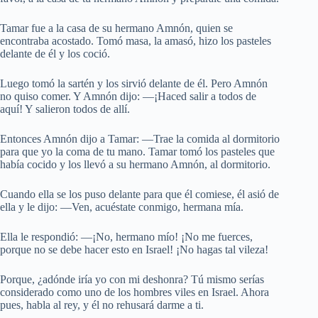
Tamar fue a la casa de su hermano Amnón, quien se
encontraba acostado. Tomó masa, la amasó, hizo los pasteles
delante de él y los coció.
Luego tomó la sartén y los sirvió delante de él. Pero Amnón
no quiso comer. Y Amnón dijo: —¡Haced salir a todos de
aquí! Y salieron todos de allí.
Entonces Amnón dijo a Tamar: —Trae la comida al dormitorio
para que yo la coma de tu mano. Tamar tomó los pasteles que
había cocido y los llevó a su hermano Amnón, al dormitorio.
Cuando ella se los puso delante para que él comiese, él asió de
ella y le dijo: —Ven, acuéstate conmigo, hermana mía.
Ella le respondió: —¡No, hermano mío! ¡No me fuerces,
porque no se debe hacer esto en Israel! ¡No hagas tal vileza!
Porque, ¿adónde iría yo con mi deshonra? Tú mismo serías
considerado como uno de los hombres viles en Israel. Ahora
pues, habla al rey, y él no rehusará darme a ti.