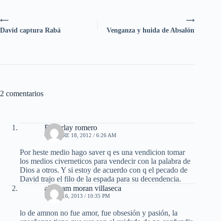
⟵
⟶
David captura Rabá
Venganza y huida de Absalón
2 comentarios
Roberlay romero
OCTUBRE 18, 2012 / 6:26 AM
Por heste medio hago saver q es una vendicion tomar
los medios civerneticos para vendecir con la palabra de
Dios a otros. Y si estoy de acuerdo con q el pecado de
David trajo el filo de la espada para su decendencia.
abraham moran villaseca
MAYO 16, 2013 / 10:35 PM
lo de amnon no fue amor, fue obsesión y pasión, la