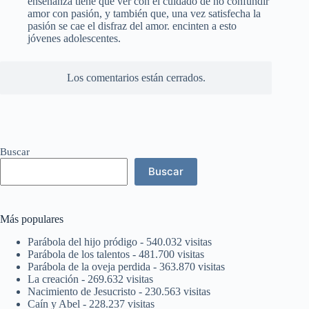
enseñanza tiene que ver con el cuidado de no confundir
amor con pasión, y también que, una vez satisfecha la
pasión se cae el disfraz del amor. encinten a esto
jóvenes adolescentes.
Los comentarios están cerrados.
Buscar
Buscar
Más populares
Parábola del hijo pródigo
- 540.032 visitas
Parábola de los talentos
- 481.700 visitas
Parábola de la oveja perdida
- 363.870 visitas
La creación
- 269.632 visitas
Nacimiento de Jesucristo
- 230.563 visitas
Caín y Abel
- 228.237 visitas