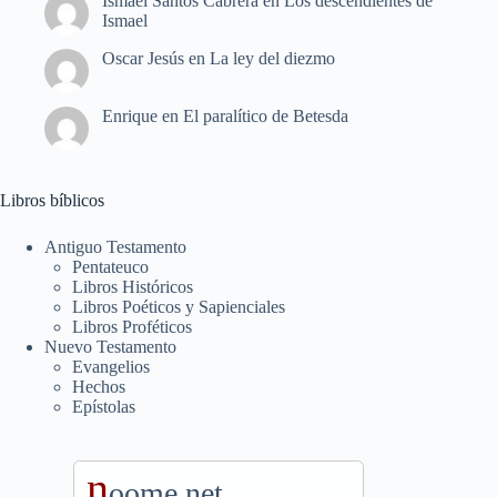
Ismael Santos Cabrera
en
Los descendientes de
Ismael
Oscar Jesús
en
La ley del diezmo
Enrique
en
El paralítico de Betesda
Libros bíblicos
Antiguo Testamento
Pentateuco
Libros Históricos
Libros Poéticos y Sapienciales
Libros Proféticos
Nuevo Testamento
Evangelios
Hechos
Epístolas
n
oome.net