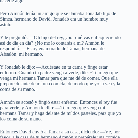
hacerle algo.
Pero Amnón tenía un amigo que se llamaba Jonadab hijo de
Simea, hermano de David. Jonadab era un hombre muy
astuto.
Y le preguntó: —Oh hijo del rey, ¿por qué vas enflaqueciendo
así de día en día? ¿No me lo contarás a mí? Amnón le
respondió: —Estoy enamorado de Tamar, hermana de
Absalón, mi hermano.
Y Jonadab le dijo: —Acuéstate en tu cama y finge estar
enfermo. Cuando tu padre venga a verte, dile: «Te ruego que
venga mi hermana Tamar para que me dé de comer. Que ella
prepare delante de mí una comida, de modo que yo la vea y la
coma de su mano.»
Amnón se acostó y fingió estar enfermo. Entonces el rey fue
para verle, y Amnón le dijo: —Te ruego que venga mi
hermana Tamar y haga delante de mí dos pasteles, para que yo
los coma de su mano.
Entonces David envió a Tamar a su casa, diciendo: —Vé, por
favor, a la casa de tu hermano Amnón y prepárale una comida.