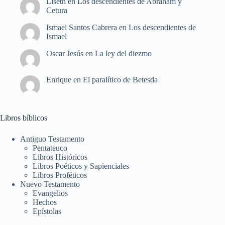
Liseth
en
Los descendientes de Abraham y
Cetura
Ismael Santos Cabrera
en
Los descendientes de
Ismael
Oscar Jesús
en
La ley del diezmo
Enrique
en
El paralítico de Betesda
Libros bíblicos
Antiguo Testamento
Pentateuco
Libros Históricos
Libros Poéticos y Sapienciales
Libros Proféticos
Nuevo Testamento
Evangelios
Hechos
Epístolas