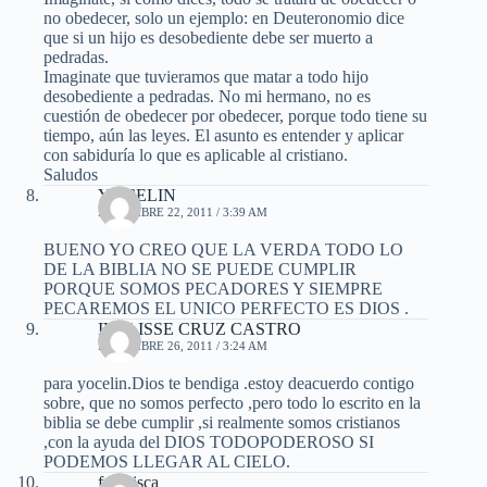
no obedecer, solo un ejemplo: en Deuteronomio dice
que si un hijo es desobediente debe ser muerto a
pedradas.
Imaginate que tuvieramos que matar a todo hijo
desobediente a pedradas. No mi hermano, no es
cuestión de obedecer por obedecer, porque todo tiene su
tiempo, aún las leyes. El asunto es entender y aplicar
con sabiduría lo que es aplicable al cristiano.
Saludos
YOCELIN
DICIEMBRE 22, 2011 / 3:39 AM
BUENO YO CREO QUE LA VERDA TODO LO
DE LA BIBLIA NO SE PUEDE CUMPLIR
PORQUE SOMOS PECADORES Y SIEMPRE
PECAREMOS EL UNICO PERFECTO ES DIOS .
IVELISSE CRUZ CASTRO
DICIEMBRE 26, 2011 / 3:24 AM
para yocelin.Dios te bendiga .estoy deacuerdo contigo
sobre, que no somos perfecto ,pero todo lo escrito en la
biblia se debe cumplir ,si realmente somos cristianos
,con la ayuda del DIOS TODOPODEROSO SI
PODEMOS LLEGAR AL CIELO.
francisca