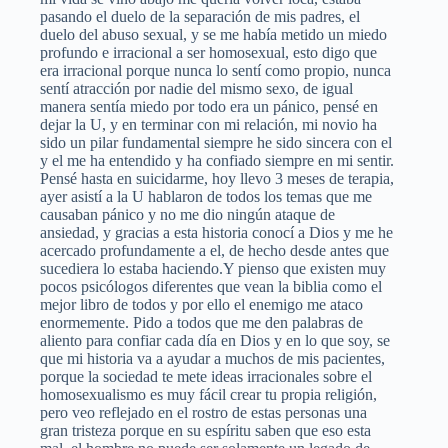
pasando el duelo de la separación de mis padres, el
duelo del abuso sexual, y se me había metido un miedo
profundo e irracional a ser homosexual, esto digo que
era irracional porque nunca lo sentí como propio, nunca
sentí atracción por nadie del mismo sexo, de igual
manera sentía miedo por todo era un pánico, pensé en
dejar la U, y en terminar con mi relación, mi novio ha
sido un pilar fundamental siempre he sido sincera con el
y el me ha entendido y ha confiado siempre en mi sentir.
Pensé hasta en suicidarme, hoy llevo 3 meses de terapia,
ayer asistí a la U hablaron de todos los temas que me
causaban pánico y no me dio ningún ataque de
ansiedad, y gracias a esta historia conocí a Dios y me he
acercado profundamente a el, de hecho desde antes que
sucediera lo estaba haciendo.Y pienso que existen muy
pocos psicólogos diferentes que vean la biblia como el
mejor libro de todos y por ello el enemigo me ataco
enormemente. Pido a todos que me den palabras de
aliento para confiar cada día en Dios y en lo que soy, se
que mi historia va a ayudar a muchos de mis pacientes,
porque la sociedad te mete ideas irracionales sobre el
homosexualismo es muy fácil crear tu propia religión,
pero veo reflejado en el rostro de estas personas una
gran tristeza porque en su espíritu saben que eso esta