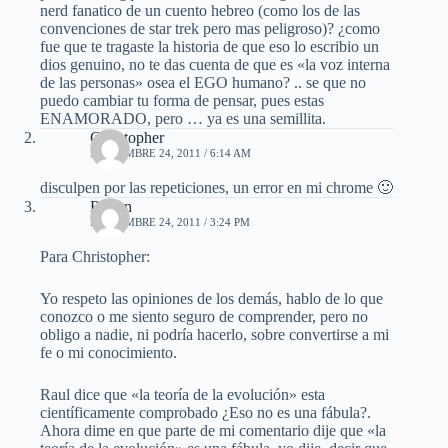
nerd fanatico de un cuento hebreo (como los de las
convenciones de star trek pero mas peligroso)? ¿como
fue que te tragaste la historia de que eso lo escribio un
dios genuino, no te das cuenta de que es «la voz interna
de las personas» osea el EGO humano? .. se que no
puedo cambiar tu forma de pensar, pues estas
ENAMORADO, pero … ya es una semillita.
Christopher
NOVIEMBRE 24, 2011 / 6:14 AM
disculpen por las repeticiones, un error en mi chrome 🙂
Ruben
NOVIEMBRE 24, 2011 / 3:24 PM
Para Christopher:
Yo respeto las opiniones de los demás, hablo de lo que
conozco o me siento seguro de comprender, pero no
obligo a nadie, ni podría hacerlo, sobre convertirse a mi
fe o mi conocimiento.
Raul dice que «la teoría de la evolución» esta
científicamente comprobado ¿Eso no es una fábula?.
Ahora dime en que parte de mi comentario dije que «la