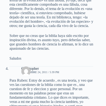
teoría de la evolución» es una fábula, yo dije, decir que
esta científicamente comprobado es una fábula, cosa
diferente. Por lo demás, el tema de la evolución es «una
teoría» científica, si estuviera comprobado, hubiese
dejado de ser una teoría. En mi biblioteca, tengo: «la
evolución del hombre», «la evolución de las especies» y
otros; me gusta la ciencia, cada día vivo de la ciencia.
Sobre que no creas que la biblia haya sido escrito por
inspiración divina, es asunto tuyo, pero deberías saber,
que grandes hombres de ciencia lo afirman, te lo dice un
apasionado de las ciencias.
Saludos
Christopher
NOVIEMBRE 24, 2011 / 5:39 PM
Para Ruben: Estoy de acuerdo , es una teoria, y veo que
ves las cuestiones de la biblia como lo que es , una
cuestion de fe y eleccion y goze personal. Por un
momento en tus palabras pense que eras un
fundamentalista cristiano. Lo que dices es importante,
veras a mi me gusta mucho la ciencia tambien, yo
ultimamente vi unas historias hindus, y senti gran