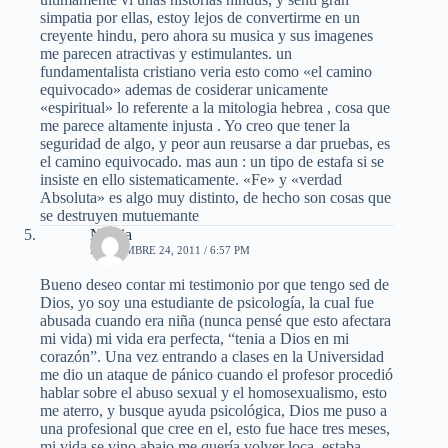
simpatia por ellas, estoy lejos de convertirme en un
creyente hindu, pero ahora su musica y sus imagenes
me parecen atractivas y estimulantes. un
fundamentalista cristiano veria esto como «el camino
equivocado» ademas de cosiderar unicamente
«espiritual» lo referente a la mitologia hebrea , cosa que
me parece altamente injusta . Yo creo que tener la
seguridad de algo, y peor aun reusarse a dar pruebas, es
el camino equivocado. mas aun : un tipo de estafa si se
insiste en ello sistematicamente. «Fe» y «verdad
Absoluta» es algo muy distinto, de hecho son cosas que
se destruyen mutuemante
Noelia
NOVIEMBRE 24, 2011 / 6:57 PM
Bueno deseo contar mi testimonio por que tengo sed de
Dios, yo soy una estudiante de psicología, la cual fue
abusada cuando era niña (nunca pensé que esto afectara
mi vida) mi vida era perfecta, “tenia a Dios en mi
corazón”. Una vez entrando a clases en la Universidad
me dio un ataque de pánico cuando el profesor procedió
hablar sobre el abuso sexual y el homosexualismo, esto
me aterro, y busque ayuda psicológica, Dios me puso a
una profesional que cree en el, esto fue hace tres meses,
mi vida se vino abajo me quería volver loca, estaba