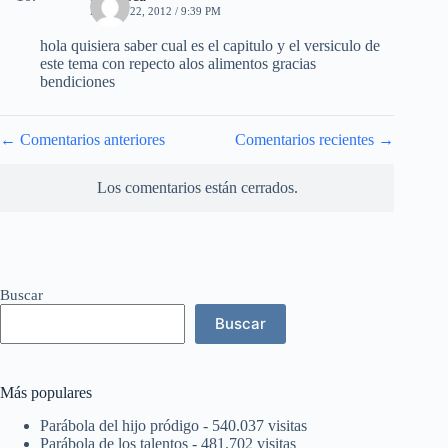
ENERO 22, 2012 / 9:39 PM
hola quisiera saber cual es el capitulo y el versiculo de
este tema con repecto alos alimentos gracias
bendiciones
Navegación
← Comentarios anteriores
Comentarios recientes →
de
comentarios
Los comentarios están cerrados.
Buscar
Buscar
Más populares
Parábola del hijo pródigo
- 540.037 visitas
Parábola de los talentos
- 481.702 visitas