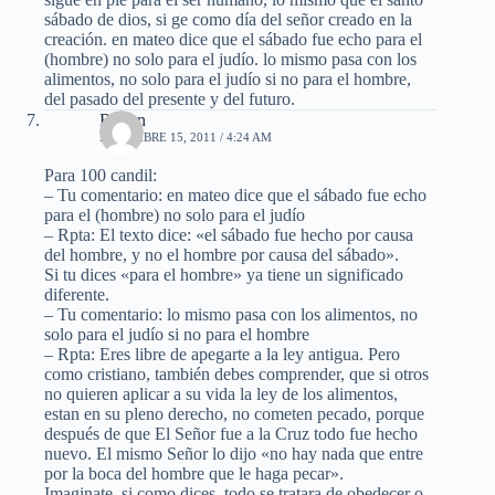
sábado de dios, si ge como día del señor creado en la
creación. en mateo dice que el sábado fue echo para el
(hombre) no solo para el judío. lo mismo pasa con los
alimentos, no solo para el judío si no para el hombre,
del pasado del presente y del futuro.
Ruben
DICIEMBRE 15, 2011 / 4:24 AM
Para 100 candil:
– Tu comentario: en mateo dice que el sábado fue echo
para el (hombre) no solo para el judío
– Rpta: El texto dice: «el sábado fue hecho por causa
del hombre, y no el hombre por causa del sábado».
Si tu dices «para el hombre» ya tiene un significado
diferente.
– Tu comentario: lo mismo pasa con los alimentos, no
solo para el judío si no para el hombre
– Rpta: Eres libre de apegarte a la ley antigua. Pero
como cristiano, también debes comprender, que si otros
no quieren aplicar a su vida la ley de los alimentos,
estan en su pleno derecho, no cometen pecado, porque
después de que El Señor fue a la Cruz todo fue hecho
nuevo. El mismo Señor lo dijo «no hay nada que entre
por la boca del hombre que le haga pecar».
Imaginate, si como dices, todo se tratara de obedecer o