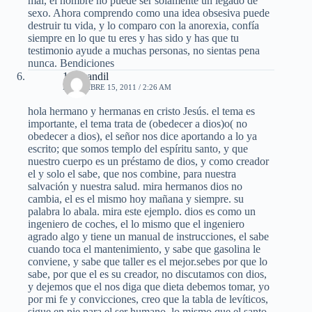
mal, el hombre no puede ser solamente un legado de
sexo. Ahora comprendo como una idea obsesiva puede
destruir tu vida, y lo comparo con la anorexia, confía
siempre en lo que tu eres y has sido y has que tu
testimonio ayude a muchas personas, no sientas pena
nunca. Bendiciones
100 candil
DICIEMBRE 15, 2011 / 2:26 AM
hola hermano y hermanas en cristo Jesús. el tema es
importante, el tema trata de (obedecer a dios)o( no
obedecer a dios), el señor nos dice aportando a lo ya
escrito; que somos templo del espíritu santo, y que
nuestro cuerpo es un préstamo de dios, y como creador
el y solo el sabe, que nos combine, para nuestra
salvación y nuestra salud. mira hermanos dios no
cambia, el es el mismo hoy mañana y siempre. su
palabra lo abala. mira este ejemplo. dios es como un
ingeniero de coches, el lo mismo que el ingeniero
agrado algo y tiene un manual de instrucciones, el sabe
cuando toca el mantenimiento, y sabe que gasolina le
conviene, y sabe que taller es el mejor.sebes por que lo
sabe, por que el es su creador, no discutamos con dios,
y dejemos que el nos diga que dieta debemos tomar, yo
por mi fe y convicciones, creo que la tabla de levíticos,
sigue en pie para el ser humano, lo mismo que el santo