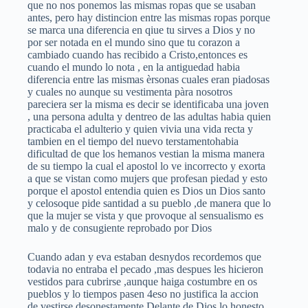
que no nos ponemos las mismas ropas que se usaban
antes, pero hay distincion entre las mismas ropas porque
se marca una diferencia en qiue tu sirves a Dios y no
por ser notada en el mundo sino que tu corazon a
cambiado cuando has recibido a Cristo,entonces es
cuando el mundo lo nota , en la antiguedad habia
diferencia entre las mismas èrsonas cuales eran piadosas
y cuales no aunque su vestimenta pàra nosotros
pareciera ser la misma es decir se identificaba una joven
, una persona adulta y dentreo de las adultas habia quien
practicaba el adulterio y quien vivia una vida recta y
tambien en el tiempo del nuevo terstamentohabia
dificultad de que los hemanos vestian la misma manera
de su tiempo la cual el apostol lo ve incorrecto y exorta
a que se vistan como mujers que profesan piedad y esto
porque el apostol entendia quien es Dios un Dios santo
y celosoque pide santidad a su pueblo ,de manera que lo
que la mujer se vista y que provoque al sensualismo es
malo y de consugiente reprobado por Dios
Cuando adan y eva estaban desnydos recordemos que
todavia no entraba el pecado ,mas despues les hicieron
vestidos para cubrirse ,aunque haiga costumbre en os
pueblos y lo tiempos pasen 4eso no justifica la accion
de vestirse desonestamente Delante de Dios lo honesto