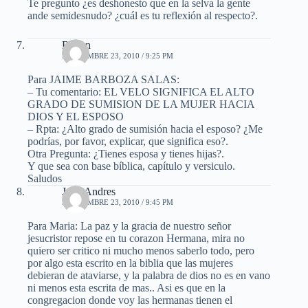
Te pregunto ¿es deshonesto que en la selva la gente
ande semidesnudo? ¿cuál es tu reflexión al respecto?.
Ruben
SEPTIEMBRE 23, 2010 / 9:25 PM
Para JAIME BARBOZA SALAS:
– Tu comentario: EL VELO SIGNIFICA EL ALTO
GRADO DE SUMISION DE LA MUJER HACIA
DIOS Y EL ESPOSO
– Rpta: ¿Alto grado de sumisión hacia el esposo? ¿Me
podrías, por favor, explicar, que significa eso?.
Otra Pregunta: ¿Tienes esposa y tienes hijas?.
Y que sea con base bíblica, capítulo y versiculo.
Saludos
Juan Andres
SEPTIEMBRE 23, 2010 / 9:45 PM
Para Maria: La paz y la gracia de nuestro señor
jesucristor repose en tu corazon Hermana, mira no
quiero ser critico ni mucho menos saberlo todo, pero
por algo esta escrito en la biblia que las mujeres
debieran de ataviarse, y la palabra de dios no es en vano
ni menos esta escrita de mas.. Asi es que en la
congregacion donde voy las hermanas tienen el