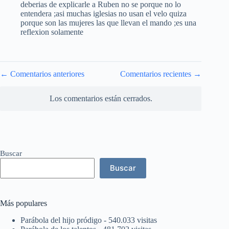
deberias de explicarle a Ruben no se porque no lo
entendera ;asi muchas iglesias no usan el velo quiza
porque son las mujeres las que llevan el mando ;es una
reflexion solamente
Navegación
← Comentarios anteriores
Comentarios recientes →
de
comentarios
Los comentarios están cerrados.
Buscar
Buscar
Más populares
Parábola del hijo pródigo
- 540.033 visitas