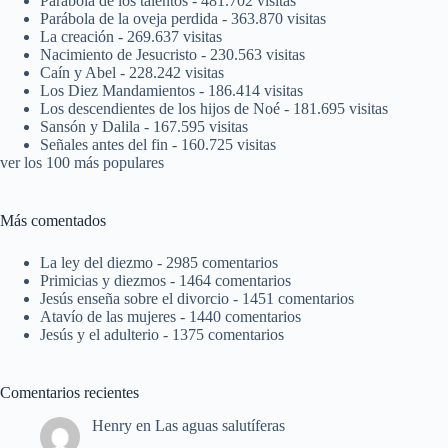
Parábola de los talentos
- 481.702 visitas
Parábola de la oveja perdida
- 363.870 visitas
La creación
- 269.637 visitas
Nacimiento de Jesucristo
- 230.563 visitas
Caín y Abel
- 228.242 visitas
Los Diez Mandamientos
- 186.414 visitas
Los descendientes de los hijos de Noé
- 181.695 visitas
Sansón y Dalila
- 167.595 visitas
Señales antes del fin
- 160.725 visitas
ver los 100 más populares
Más comentados
La ley del diezmo
- 2985 comentarios
Primicias y diezmos
- 1464 comentarios
Jesús enseña sobre el divorcio
- 1451 comentarios
Atavío de las mujeres
- 1440 comentarios
Jesús y el adulterio
- 1375 comentarios
Comentarios recientes
Henry
en
Las aguas salutíferas