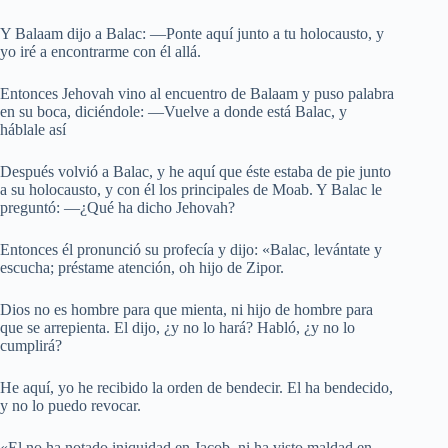
Y Balaam dijo a Balac: —Ponte aquí junto a tu holocausto, y
yo iré a encontrarme con él allá.
Entonces Jehovah vino al encuentro de Balaam y puso palabra
en su boca, diciéndole: —Vuelve a donde está Balac, y
háblale así
Después volvió a Balac, y he aquí que éste estaba de pie junto
a su holocausto, y con él los principales de Moab. Y Balac le
preguntó: —¿Qué ha dicho Jehovah?
Entonces él pronunció su profecía y dijo: «Balac, levántate y
escucha; préstame atención, oh hijo de Zipor.
Dios no es hombre para que mienta, ni hijo de hombre para
que se arrepienta. El dijo, ¿y no lo hará? Habló, ¿y no lo
cumplirá?
He aquí, yo he recibido la orden de bendecir. El ha bendecido,
y no lo puedo revocar.
«El no ha notado iniquidad en Jacob, ni ha visto maldad en