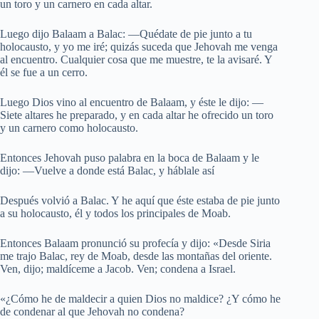
un toro y un carnero en cada altar.
Luego dijo Balaam a Balac: —Quédate de pie junto a tu
holocausto, y yo me iré; quizás suceda que Jehovah me venga
al encuentro. Cualquier cosa que me muestre, te la avisaré. Y
él se fue a un cerro.
Luego Dios vino al encuentro de Balaam, y éste le dijo: —
Siete altares he preparado, y en cada altar he ofrecido un toro
y un carnero como holocausto.
Entonces Jehovah puso palabra en la boca de Balaam y le
dijo: —Vuelve a donde está Balac, y háblale así
Después volvió a Balac. Y he aquí que éste estaba de pie junto
a su holocausto, él y todos los principales de Moab.
Entonces Balaam pronunció su profecía y dijo: «Desde Siria
me trajo Balac, rey de Moab, desde las montañas del oriente.
Ven, dijo; maldíceme a Jacob. Ven; condena a Israel.
«¿Cómo he de maldecir a quien Dios no maldice? ¿Y cómo he
de condenar al que Jehovah no condena?