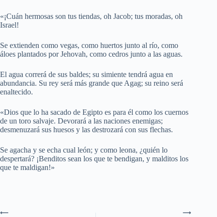
«¡Cuán hermosas son tus tiendas, oh Jacob; tus moradas, oh
Israel!
Se extienden como vegas, como huertos junto al río, como
áloes plantados por Jehovah, como cedros junto a las aguas.
El agua correrá de sus baldes; su simiente tendrá agua en
abundancia. Su rey será más grande que Agag; su reino será
enaltecido.
«Dios que lo ha sacado de Egipto es para él como los cuernos
de un toro salvaje. Devorará a las naciones enemigas;
desmenuzará sus huesos y las destrozará con sus flechas.
Se agacha y se echa cual león; y como leona, ¿quién lo
despertará? ¡Benditos sean los que te bendigan, y malditos los
que te maldigan!»
⟵
⟶