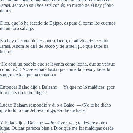
Israel. Jehovah su Dios está con él; en medio de él hay júbilo
de rey.
Dios, que lo ha sacado de Egipto, es para él como los cuernos
de un toro salvaje.
No hay encantamiento contra Jacob, ni adivinación contra
Israel. Ahora se dirá de Jacob y de Israel: ¡Lo que Dios ha
hecho!
¡He aquí un pueblo que se levanta como leona, que se yergue
como león! No se echará hasta que coma la presa y beba la
sangre de los que ha matado.»
Entonces Balac dijo a Balaam: —Ya que no lo maldices, ¡por
lo menos no lo bendigas!
Luego Balaam respondió y dijo a Balac: —¿No te he dicho
que todo lo que Jehovah diga, eso he de hacer?
Y Balac dijo a Balaam: —Por favor, ven; te llevaré a otro
lugar. Quizás parezca bien a Dios que me los maldigas desde