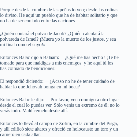
Porque desde la cumbre de las peñas lo veo; desde las colinas
lo diviso. He aquí un pueblo que ha de habitar solitario y que
no ha de ser contado entre las naciones.
¿Quién contará el polvo de Jacob? ¿Quién calculará la
polvareda de Israel? ¡Muera yo la muerte de los justos, y sea
mi final como el suyo!»
Entonces Balac dijo a Balaam: —¿Qué me has hecho? ¡Te he
tomado para que maldigas a mis enemigos, y he aquí tú los
has colmado de bendiciones!
El respondió diciendo: —¿Acaso no he de tener cuidado de
hablar lo que Jehovah ponga en mi boca?
Entonces Balac le dijo: —Por favor, ven conmigo a otro lugar
desde el cual lo puedas ver. Sólo verás un extremo de él; no lo
verás todo. Maldícemelo desde allí.
Entonces lo llevó al campo de Zofim, en la cumbre del Pisga,
y allí edificó siete altares y ofreció en holocausto un toro y un
carnero en cada altar.