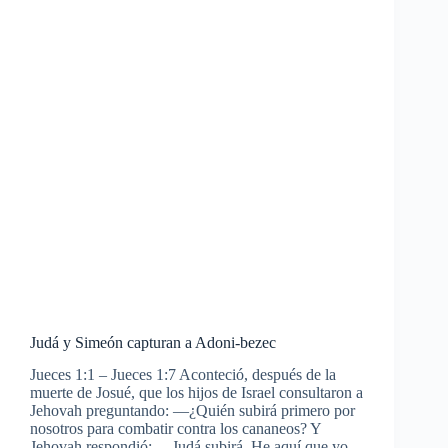
Judá y Simeón capturan a Adoni-bezec
Jueces 1:1 – Jueces 1:7 Aconteció, después de la
muerte de Josué, que los hijos de Israel consultaron a
Jehovah preguntando: —¿Quién subirá primero por
nosotros para combatir contra los cananeos? Y
Jehovah respondió: —Judá subirá. He aquí que yo…