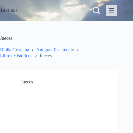
S
Tu Biblia
a
l
t
a
r
a
Jueces
l
c
Biblia Cristiana
Antiguo Testamento
o
Libros Históricos
Jueces
n
t
e
n
i
Jueces
d
o