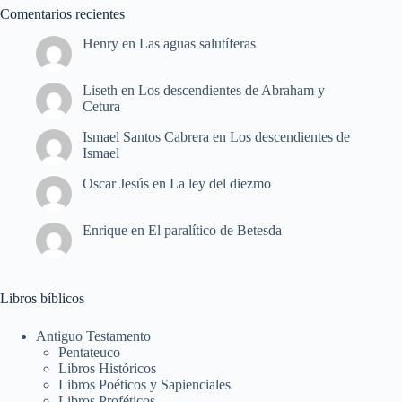
Comentarios recientes
Henry
en
Las aguas salutíferas
Liseth
en
Los descendientes de Abraham y
Cetura
Ismael Santos Cabrera
en
Los descendientes de
Ismael
Oscar Jesús
en
La ley del diezmo
Enrique
en
El paralítico de Betesda
Libros bíblicos
Antiguo Testamento
Pentateuco
Libros Históricos
Libros Poéticos y Sapienciales
Libros Proféticos