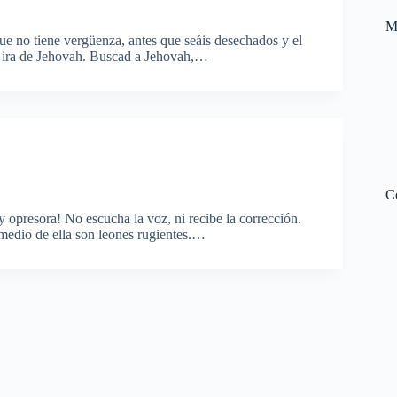
M
e no tiene vergüenza, antes que seáis desechados y el
la ira de Jehovah. Buscad a Jehovah,…
C
 opresora! No escucha la voz, ni recibe la corrección.
 medio de ella son leones rugientes.…