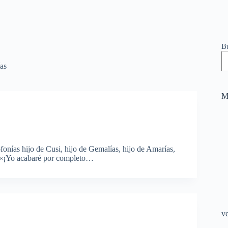
B
as
M
onías hijo de Cusi, hijo de Gemalías, hijo de Amarías,
á. «¡Yo acabaré por completo…
v