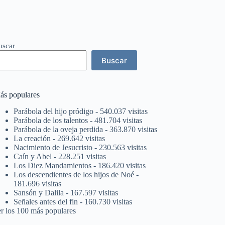
uscar
Buscar
ás populares
Parábola del hijo pródigo
- 540.037 visitas
Parábola de los talentos
- 481.704 visitas
Parábola de la oveja perdida
- 363.870 visitas
La creación
- 269.642 visitas
Nacimiento de Jesucristo
- 230.563 visitas
Caín y Abel
- 228.251 visitas
Los Diez Mandamientos
- 186.420 visitas
Los descendientes de los hijos de Noé
-
181.696 visitas
Sansón y Dalila
- 167.597 visitas
Señales antes del fin
- 160.730 visitas
er los 100 más populares