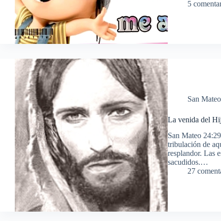
5 comentar
San Mateo
La venida del H
San Mateo 24:29
tribulación de aqu
resplandor. Las e
sacudidos.…
27 coment