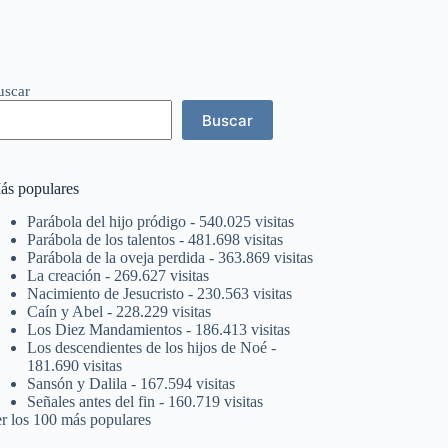
uscar
Buscar
ás populares
Parábola del hijo pródigo
- 540.025 visitas
Parábola de los talentos
- 481.698 visitas
Parábola de la oveja perdida
- 363.869 visitas
La creación
- 269.627 visitas
Nacimiento de Jesucristo
- 230.563 visitas
Caín y Abel
- 228.229 visitas
Los Diez Mandamientos
- 186.413 visitas
Los descendientes de los hijos de Noé
-
181.690 visitas
Sansón y Dalila
- 167.594 visitas
Señales antes del fin
- 160.719 visitas
er los 100 más populares