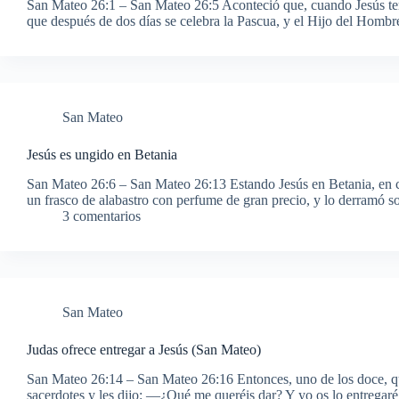
San Mateo 26:1 – San Mateo 26:5 Aconteció que, cuando Jesús term
que después de dos días se celebra la Pascua, y el Hijo del Hombr
San Mateo
Jesús es ungido en Betania
San Mateo 26:6 – San Mateo 26:13 Estando Jesús en Betania, en c
un frasco de alabastro con perfume de gran precio, y lo derramó 
3 comentarios
San Mateo
Judas ofrece entregar a Jesús (San Mateo)
San Mateo 26:14 – San Mateo 26:16 Entonces, uno de los doce, que 
sacerdotes y les dijo: —¿Qué me queréis dar? Y yo os lo entregaré.