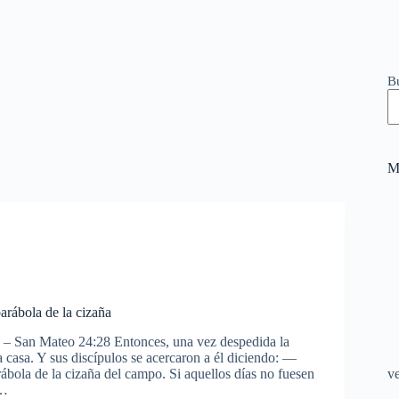
B
M
parábola de la cizaña
 – San Mateo 24:28 Entonces, una vez despedida la
a casa. Y sus discípulos se acercaron a él diciendo: —
ábola de la cizaña del campo. Si aquellos días no fuesen
v
e…