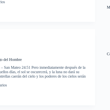
ios
M
C
ijo del Hombre
 – San Mateo 24:51 Pero inmediatamente después de la
ellos días, el sol se oscurecerá, y la luna no dará su
strellas caerán del cielo y los poderes de los cielos serán
arios