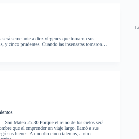
Li
s será semejante a diez vírgenes que tomaron sus
atas, y cinco prudentes. Cuando las insensatas tomaron…
alentos
– San Mateo 25:30 Porque el reino de los cielos será
ombre que al emprender un viaje largo, llamó a sus
regó sus bienes. A uno dio cinco talentos, a otro…