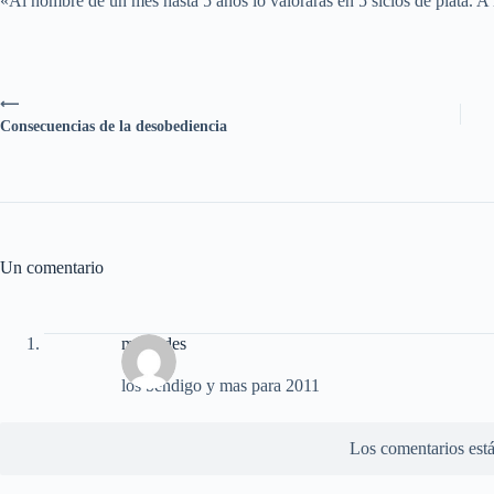
«Al hombre de un mes hasta 5 años lo valorarás en 5 siclos de plata. A l
⟵
Consecuencias de la desobediencia
Un comentario
mercedes
los bendigo y mas para 2011
Los comentarios está