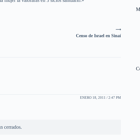
a mujer la valorarás en 3 siclos santuario.»
M
⟶
Censo de Israel en Sinaí
C
ENERO 18, 2011 / 2:47 PM
n cerrados.