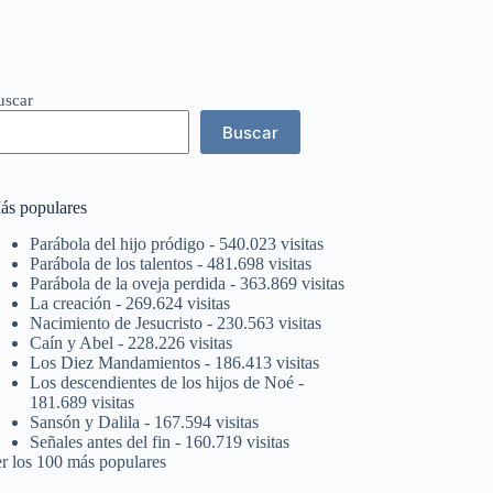
uscar
Buscar
ás populares
Parábola del hijo pródigo
- 540.023 visitas
Parábola de los talentos
- 481.698 visitas
Parábola de la oveja perdida
- 363.869 visitas
La creación
- 269.624 visitas
Nacimiento de Jesucristo
- 230.563 visitas
Caín y Abel
- 228.226 visitas
Los Diez Mandamientos
- 186.413 visitas
Los descendientes de los hijos de Noé
-
181.689 visitas
Sansón y Dalila
- 167.594 visitas
Señales antes del fin
- 160.719 visitas
er los 100 más populares