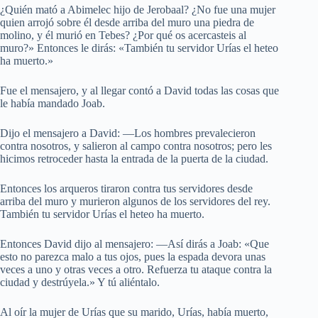
¿Quién mató a Abimelec hijo de Jerobaal? ¿No fue una mujer
quien arrojó sobre él desde arriba del muro una piedra de
molino, y él murió en Tebes? ¿Por qué os acercasteis al
muro?» Entonces le dirás: «También tu servidor Urías el heteo
ha muerto.»
Fue el mensajero, y al llegar contó a David todas las cosas que
le había mandado Joab.
Dijo el mensajero a David: —Los hombres prevalecieron
contra nosotros, y salieron al campo contra nosotros; pero les
hicimos retroceder hasta la entrada de la puerta de la ciudad.
Entonces los arqueros tiraron contra tus servidores desde
arriba del muro y murieron algunos de los servidores del rey.
También tu servidor Urías el heteo ha muerto.
Entonces David dijo al mensajero: —Así dirás a Joab: «Que
esto no parezca malo a tus ojos, pues la espada devora unas
veces a uno y otras veces a otro. Refuerza tu ataque contra la
ciudad y destrúyela.» Y tú aliéntalo.
Al oír la mujer de Urías que su marido, Urías, había muerto,