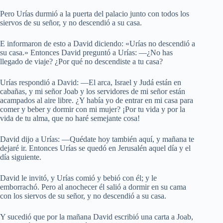
Pero Urías durmió a la puerta del palacio junto con todos los
siervos de su señor, y no descendió a su casa.
E informaron de esto a David diciendo: «Urías no descendió a
su casa.» Entonces David preguntó a Urías: —¿No has
llegado de viaje? ¿Por qué no descendiste a tu casa?
Urías respondió a David: —El arca, Israel y Judá están en
cabañas, y mi señor Joab y los servidores de mi señor están
acampados al aire libre. ¿Y había yo de entrar en mi casa para
comer y beber y dormir con mi mujer? ¡Por tu vida y por la
vida de tu alma, que no haré semejante cosa!
David dijo a Urías: —Quédate hoy también aquí, y mañana te
dejaré ir. Entonces Urías se quedó en Jerusalén aquel día y el
día siguiente.
David le invitó, y Urías comió y bebió con él; y le
emborrachó. Pero al anochecer él salió a dormir en su cama
con los siervos de su señor, y no descendió a su casa.
Y sucedió que por la mañana David escribió una carta a Joab,