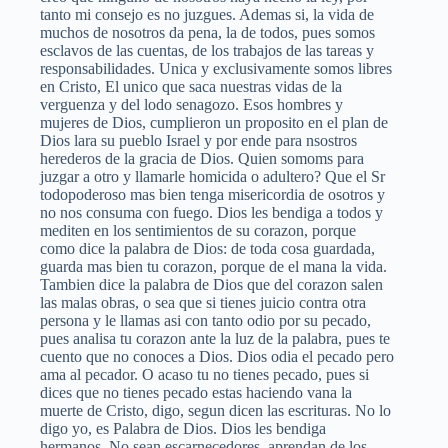
tanto mi consejo es no juzgues. Ademas si, la vida de
muchos de nosotros da pena, la de todos, pues somos
esclavos de las cuentas, de los trabajos de las tareas y
responsabilidades. Unica y exclusivamente somos libres
en Cristo, El unico que saca nuestras vidas de la
verguenza y del lodo senagozo. Esos hombres y
mujeres de Dios, cumplieron un proposito en el plan de
Dios lara su pueblo Israel y por ende para nsostros
herederos de la gracia de Dios. Quien somoms para
juzgar a otro y llamarle homicida o adultero? Que el Sr
todopoderoso mas bien tenga misericordia de osotros y
no nos consuma con fuego. Dios les bendiga a todos y
mediten en los sentimientos de su corazon, porque
como dice la palabra de Dios: de toda cosa guardada,
guarda mas bien tu corazon, porque de el mana la vida.
Tambien dice la palabra de Dios que del corazon salen
las malas obras, o sea que si tienes juicio contra otra
persona y le llamas asi con tanto odio por su pecado,
pues analisa tu corazon ante la luz de la palabra, pues te
cuento que no conoces a Dios. Dios odia el pecado pero
ama al pecador. O acaso tu no tienes pecado, pues si
dices que no tienes pecado estas haciendo vana la
muerte de Cristo, digo, segun dicen las escrituras. No lo
digo yo, es Palabra de Dios. Dios les bendiga
hermanos. No sean escarnecedores, aprendan de los