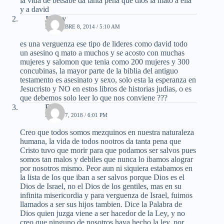
la vida de betsabe da tanta pena que dios la mato a ella
y a david
Jimmy
DICIEMBRE 8, 2014 / 5:10 AM
es una verguenza ese tipo de lideres como david todo
un asesino q mato a muchos y se acosto con muchas
mujeres y salomon que tenia como 200 mujeres y 300
concubinas, la mayor parte de la biblia del antiguo
testamento es asesinato y sexo, solo esta la esperanza en
Jesucristo y NO en estos libros de historias judias, o es
que debemos solo leer lo que nos conviene ???
Eliu
ENERO 7, 2018 / 6:01 PM
Creo que todos somos mezquinos en nuestra naturaleza
humana, la vida de todos nootros da tanta pena que
Cristo tuvo que morir para que podamos ser salvos pues
somos tan malos y debiles que nunca lo ibamos alograr
por nosotros mismo. Peor aun ni siquiera estabamos en
la lista de los que iban a ser salvos porque Dios es el
Dios de Israel, no el Dios de los gentiles, mas en su
infinita misericordia y para verguenza de Israel, fuimos
llamados a ser sus hijos tambien. Dice la Palabra de
Dios quien juzga viene a ser hacedor de la Ley, y no
creo que ninguno de nosotros haya hecho la ley, por