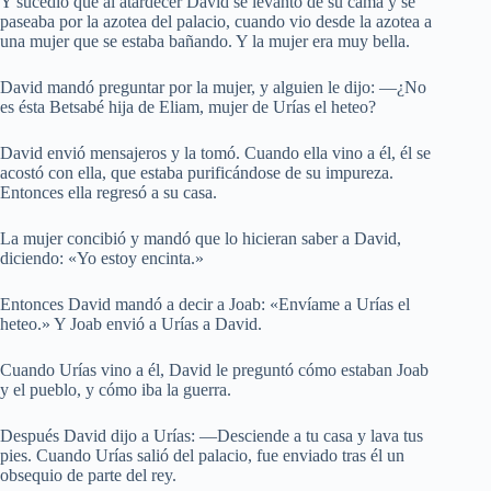
Y sucedió que al atardecer David se levantó de su cama y se
paseaba por la azotea del palacio, cuando vio desde la azotea a
una mujer que se estaba bañando. Y la mujer era muy bella.
David mandó preguntar por la mujer, y alguien le dijo: —¿No
es ésta Betsabé hija de Eliam, mujer de Urías el heteo?
David envió mensajeros y la tomó. Cuando ella vino a él, él se
acostó con ella, que estaba purificándose de su impureza.
Entonces ella regresó a su casa.
La mujer concibió y mandó que lo hicieran saber a David,
diciendo: «Yo estoy encinta.»
Entonces David mandó a decir a Joab: «Envíame a Urías el
heteo.» Y Joab envió a Urías a David.
Cuando Urías vino a él, David le preguntó cómo estaban Joab
y el pueblo, y cómo iba la guerra.
Después David dijo a Urías: —Desciende a tu casa y lava tus
pies. Cuando Urías salió del palacio, fue enviado tras él un
obsequio de parte del rey.