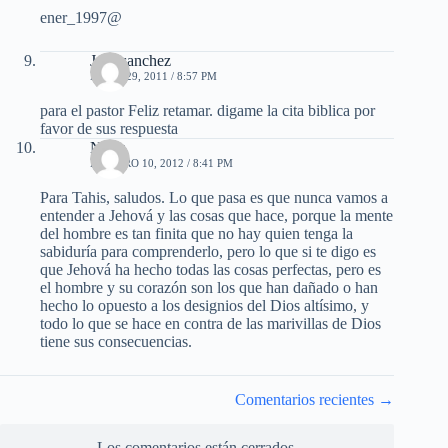
ener_1997@
Jose sanchez
MAYO 29, 2011 / 8:57 PM
para el pastor Feliz retamar. digame la cita biblica por
favor de sus respuesta
Nelly
FEBRERO 10, 2012 / 8:41 PM
Para Tahis, saludos. Lo que pasa es que nunca vamos a
entender a Jehová y las cosas que hace, porque la mente
del hombre es tan finita que no hay quien tenga la
sabiduría para comprenderlo, pero lo que si te digo es
que Jehová ha hecho todas las cosas perfectas, pero es
el hombre y su corazón son los que han dañado o han
hecho lo opuesto a los designios del Dios altísimo, y
todo lo que se hace en contra de las marivillas de Dios
tiene sus consecuencias.
Navegación
Comentarios recientes →
de
comentarios
Los comentarios están cerrados.