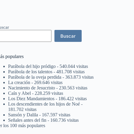
uscar
Buscar
ás populares
Parábola del hijo pródigo
- 540.044 visitas
Parábola de los talentos
- 481.708 visitas
Parábola de la oveja perdida
- 363.873 visitas
La creación
- 269.646 visitas
Nacimiento de Jesucristo
- 230.563 visitas
Caín y Abel
- 228.259 visitas
Los Diez Mandamientos
- 186.422 visitas
Los descendientes de los hijos de Noé
-
181.702 visitas
Sansón y Dalila
- 167.597 visitas
Señales antes del fin
- 160.736 visitas
er los 100 más populares