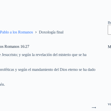
B
 Pablo a los Romanos
Doxología final
 los Romanos 16:27
M
esucristo; y según la revelación del misterio que se ha
 proféticas y según el mandamiento del Dios eterno se ha dado
mén.
v
⟶