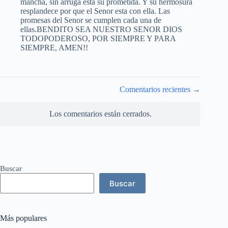
mancha, sin arruga esta su prometida. Y su hermosura
resplandece por que el Senor esta con ella. Las
promesas del Senor se cumplen cada una de
ellas.BENDITO SEA NUESTRO SENOR DIOS
TODOPODEROSO, POR SIEMPRE Y PARA
SIEMPRE, AMEN!!
Navegación
Comentarios recientes →
de
comentarios
Los comentarios están cerrados.
Buscar
Buscar
Más populares