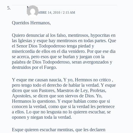
Maria
SEPTIEMBRE 14, 2010 / 2:15 AM
Queridos Hermanos,
Quiero denunciar al los falso, mentirosos, hypocritas en
las Iglesias y esque hay mentirosos en todas partes. Que
el Senor Dios Todopoderoso tenga piedad y
misericordia de ellos en el dia venidero. Por que ese dia
se acerca, pero esos que se burlan y juegan con la
palabra de Dios Todopoderoso, seran avergonzados y
destruidos por el Fuego.
Y esque me causan naucia, Y yo, Hermnos no critico ,
pero tengo todo el derecho de hablar la verdad. Y esque
dicen que son Pastores, Maestros de Ley, Profetas,
Apostoles, se dicen que son siervos de Dios. Yo,
Hermanos lo questiono. Y esque hablan como que si
conocen la verdad, como que si la verdad les pertenece
a ellos. Lo que no lesgusta no lo quieren escuchar, se
oponen y niegan toda la verdad.
Esque quieren escuchar mentiras, que les declaren