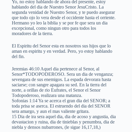
Yo, no estoy hablando de ahora del presente, estoy
hablando del dia de Nuestro Senor JesuCristo. La
segunda venidad de Nuestro Senor, y te puedo asegurar
que todo ojo lo vera desde el occidente hasta el orriente.
Hermano yo leo la biblia y se por fe que sera un dia
excepcional, como ningun otro para todos los
moradores de la tierra.
El Espiritu del Senor esta en nosotros sus hijos que lo
aman en espiritu y en verdad. Pero, yo estoy hablando
del fin.
Jeremias 46:10 Aquel dia pertenece al Senor, al
Senor*TODOPODEROSO. Sera un dia de venganza;
sevengara de sus enemigos. La espada devorara hasta
saciarse; con sangre apagara su sed. En la tierra del
norte, a orillas de rio Eufrates, el Senor el Senor
Todopoderoso, realizara una matanza.
Sofonias 1:14 Ya se acerca el gran dia del SENOR; a
toda prisa se aserca. El estruendo del dia del SENOR
sera amargo, y aun el mas valiente gritara.
15 Dia de ira sera aquel dia, dia de acoso y angustia, dia
devastacion y ruina, dia de tinieblas y penumbra, dia de
niebla y densos nubarrones, (le sigue 16,17,18,)