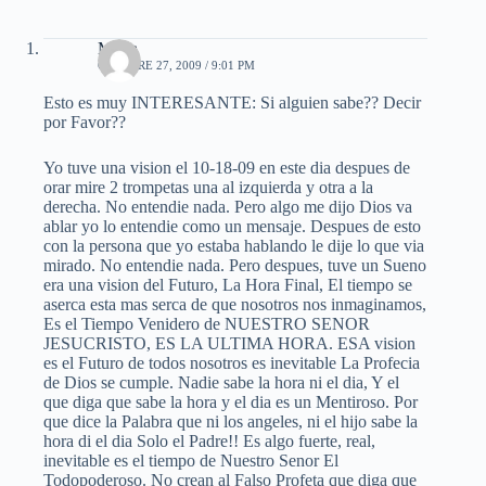
Maria
OCTUBRE 27, 2009 / 9:01 PM
Esto es muy INTERESANTE: Si alguien sabe?? Decir
por Favor??
Yo tuve una vision el 10-18-09 en este dia despues de
orar mire 2 trompetas una al izquierda y otra a la
derecha. No entendie nada. Pero algo me dijo Dios va
ablar yo lo entendie como un mensaje. Despues de esto
con la persona que yo estaba hablando le dije lo que via
mirado. No entendie nada. Pero despues, tuve un Sueno
era una vision del Futuro, La Hora Final, El tiempo se
aserca esta mas serca de que nosotros nos inmaginamos,
Es el Tiempo Venidero de NUESTRO SENOR
JESUCRISTO, ES LA ULTIMA HORA. ESA vision
es el Futuro de todos nosotros es inevitable La Profecia
de Dios se cumple. Nadie sabe la hora ni el dia, Y el
que diga que sabe la hora y el dia es un Mentiroso. Por
que dice la Palabra que ni los angeles, ni el hijo sabe la
hora di el dia Solo el Padre!! Es algo fuerte, real,
inevitable es el tiempo de Nuestro Senor El
Todopoderoso. No crean al Falso Profeta que diga que