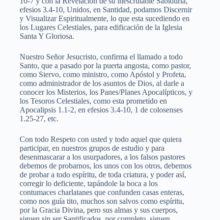
10-7 y con la Revelación de su inescrutable Sabiduría,
efesios 3.4-10, Unidos, en Santidad, podamos Discernir
y Visualizar Espiritualmente, lo que esta sucediendo en
los Lugares Celestiales, para edificación de la Iglesia
Santa Y Gloriosa.
Nuestro Señor Jesucristo, confirma el llamado a todo
Santo, que a pasado por la puerta angosta, como pastor,
como Siervo, como ministro, como Apóstol y Profeta,
como administrador de los asuntos de Dios, al darle a
conocer los Misterios, los Panes/Planes Apocalípticos, y
los Tesoros Celestiales, como esta prometido en
Apocalipsis 1.1-2, en efesios 3.4-10, 1 de colosenses
1.25-27, etc.
Con todo Respeto con usted y todo aquel que quiera
participar, en nuestros grupos de estudio y para
desenmascarar a los usurpadores, a los falsos pastores
debemos de probarnos, los unos con los otros, debemos
de probar a todo espíritu, de toda criatura, y poder así,
corregir lo deficiente, tapándole la boca a los
contumaces charlatanes que confunden casas enteras,
como nos guía tito, muchos son salvos como espíritu,
por la Gracia Divina, pero sus almas y sus cuerpos,
siguen sin ser Santificados, por completo, siguen