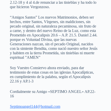
2.12-18 y 4 al 4.de renunciar a las tinieblas y ha todo lo
que hicieron Vergonzoso.
“Amigos Santos” Los nuevos Matrimonios, deben ser
hechos, entre Santos, Vírgenes, sin maldiciones, sin
pecado original, sin naturaleza pecaminosa, sin fruto de
a carne, y dentro del nuevo Reino de la Luz, como esta
Prometido en Apocalipsis 20.6 – A.P. 21.5. Daniel 2.44.
porque es Voluntad Divina, que las nuevas
Generaciones nazcan, sin el pecado Original, nacidos
con la simiente Bendita, como nació nuestro señor Jesús
y habiten en la tierra Prometida, sin tinieblas ni muerte
espiritual ”AMEN”
Soy Vuestro Consiervo ahora enviado, para dar
testimonio de estas cosas en las iglesias Apocalípticas,
en cumplimiento de la palabra, según el Apocalipsis
22.16 y AP.1-3
Cordialmente su Amigo «SEPTIMO ANGEL» AP.22-
16
Septimoangel144@hotmail.com