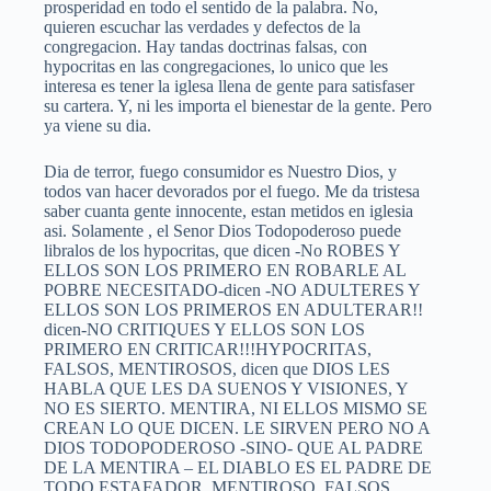
prosperidad en todo el sentido de la palabra. No,
quieren escuchar las verdades y defectos de la
congregacion. Hay tandas doctrinas falsas, con
hypocritas en las congregaciones, lo unico que les
interesa es tener la iglesa llena de gente para satisfaser
su cartera. Y, ni les importa el bienestar de la gente. Pero
ya viene su dia.
Dia de terror, fuego consumidor es Nuestro Dios, y
todos van hacer devorados por el fuego. Me da tristesa
saber cuanta gente innocente, estan metidos en iglesia
asi. Solamente , el Senor Dios Todopoderoso puede
libralos de los hypocritas, que dicen -No ROBES Y
ELLOS SON LOS PRIMERO EN ROBARLE AL
POBRE NECESITADO-dicen -NO ADULTERES Y
ELLOS SON LOS PRIMEROS EN ADULTERAR!!
dicen-NO CRITIQUES Y ELLOS SON LOS
PRIMERO EN CRITICAR!!!HYPOCRITAS,
FALSOS, MENTIROSOS, dicen que DIOS LES
HABLA QUE LES DA SUENOS Y VISIONES, Y
NO ES SIERTO. MENTIRA, NI ELLOS MISMO SE
CREAN LO QUE DICEN. LE SIRVEN PERO NO A
DIOS TODOPODEROSO -SINO- QUE AL PADRE
DE LA MENTIRA – EL DIABLO ES EL PADRE DE
TODO ESTAFADOR, MENTIROSO, FALSOS,