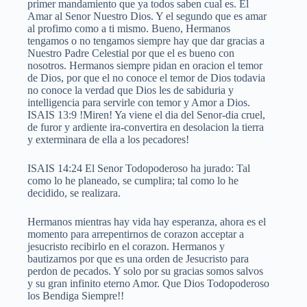
primer mandamiento que ya todos saben cual es. El
Amar al Senor Nuestro Dios. Y el segundo que es amar
al profimo como a ti mismo. Bueno, Hermanos
tengamos o no tengamos siempre hay que dar gracias a
Nuestro Padre Celestial por que el es bueno con
nosotros. Hermanos siempre pidan en oracion el temor
de Dios, por que el no conoce el temor de Dios todavia
no conoce la verdad que Dios les de sabiduria y
intelligencia para servirle con temor y Amor a Dios.
ISAIS 13:9 !Miren! Ya viene el dia del Senor-dia cruel,
de furor y ardiente ira-convertira en desolacion la tierra
y exterminara de ella a los pecadores!
ISAIS 14:24 El Senor Todopoderoso ha jurado: Tal
como lo he planeado, se cumplira; tal como lo he
decidido, se realizara.
Hermanos mientras hay vida hay esperanza, ahora es el
momento para arrepentirnos de corazon acceptar a
jesucristo recibirlo en el corazon. Hermanos y
bautizarnos por que es una orden de Jesucristo para
perdon de pecados. Y solo por su gracias somos salvos
y su gran infinito eterno Amor. Que Dios Todopoderoso
los Bendiga Siempre!!