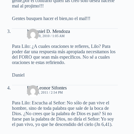
gente,por el contrario quien las creo solo desea hacerle
mal al projimo!!!
Gentes busquen hacer el bien,no el mal!!!
Nathaniel D. Mendoza
JULIO 10, 2010 / 1:05 AM
Para Lilo: ¿A cuales oraciones te refieres, Lilo? Para
poder dar una respuesta más apropiada necesitamos los
del FORO que sean más específicos. No sé a cuales
oraciones te estas refiriendo.
Daniel
Elys Leonor Sifontes
JUNIO 8, 2011 / 2:54 PM
Para Lilo: Escucha al Señor: No sólo de pan vive el
hombre, sino de toda palabra que sale de la boca de
Dios. ¿No crees que la palabra de Dios es pan? Si no
fuese pan la palabra de Dios, no diría el Señor: Yo soy
el pan vivo, yo que he descendido del cielo (Jn 6,41).