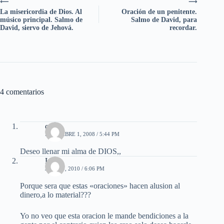
⟵
⟶
La misericordia de Dios. Al
Oración de un penitente.
músico principal. Salmo de
Salmo de David, para
David, siervo de Jehová.
recordar.
4 comentarios
orlin
DICIEMBRE 1, 2008 / 5:44 PM
Deseo llenar mi alma de DIOS,,
Lilo
JULIO 9, 2010 / 6:06 PM
Porque sera que estas «oraciones» hacen alusion al
dinero,a lo material???
Yo no veo que esta oracion le mande bendiciones a la