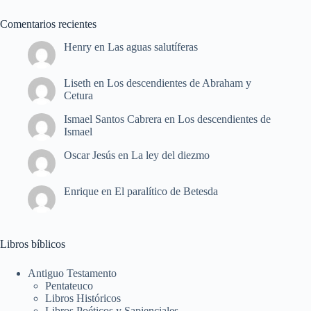
Comentarios recientes
Henry
en
Las aguas salutíferas
Liseth
en
Los descendientes de Abraham y
Cetura
Ismael Santos Cabrera
en
Los descendientes de
Ismael
Oscar Jesús
en
La ley del diezmo
Enrique
en
El paralítico de Betesda
Libros bíblicos
Antiguo Testamento
Pentateuco
Libros Históricos
Libros Poéticos y Sapienciales