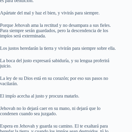
es para bendición.
Apártate del mal y haz el bien, y vivirás para siempre.
Porque Jehovah ama la rectitud y no desampara a sus fieles.
Para siempre serán guardados, pero la descendencia de los
impíos será exterminada.
Los justos heredarán la tierra y vivirán para siempre sobre ella.
La boca del justo expresará sabiduría, y su lengua proferirá
juicio.
La ley de su Dios está en su corazón; por eso sus pasos no
vacilarán.
El impío acecha al justo y procura matarlo.
Jehovah no lo dejará caer en su mano, ni dejará que lo
condenen cuando sea juzgado.
Espera en Jehovah y guarda su camino. El te exaltará para
heredar la tierra, y cuando los impíos sean destruidos, tú lo