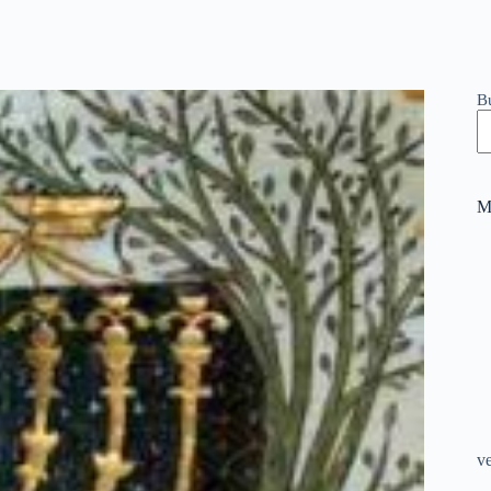
B
M
v