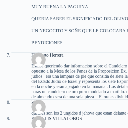
MUY BUENA LA PAGUINA
QUERIA SABER EL SIGNIFICADO DEL OLIV
UN NEGOCITO Y SOÑE QUE LE COLOCABA 
BENDICIONES
Heriberto Herrera
Estaba queriendo dar informacion sobre el Candelero 
opuesto a la Mesa de los Panes de la Proposicion Ex.
judios , era una lampara de pie que consitia de siete l
del Estado Judio de Israel y representa los siete Espr
en la noche y eran apagado en la manana . Los detalle
haras un candelero de oro puro modelado a martillo. con
de almendro sera de una sola pieza. . El ora es divini
kikin.
quienes son los 2 ungidos d jehova que estan delante de
ANYELIS VILLALOBOS