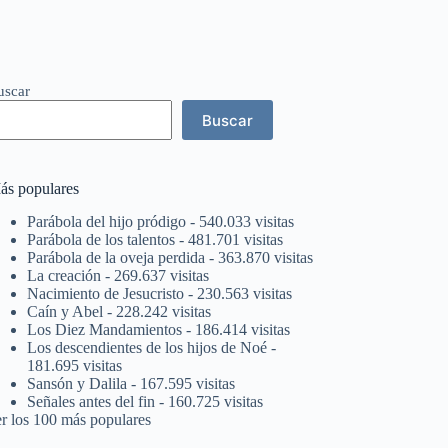
uscar
Buscar
ás populares
Parábola del hijo pródigo
- 540.033 visitas
Parábola de los talentos
- 481.701 visitas
Parábola de la oveja perdida
- 363.870 visitas
La creación
- 269.637 visitas
Nacimiento de Jesucristo
- 230.563 visitas
Caín y Abel
- 228.242 visitas
Los Diez Mandamientos
- 186.414 visitas
Los descendientes de los hijos de Noé
-
181.695 visitas
Sansón y Dalila
- 167.595 visitas
Señales antes del fin
- 160.725 visitas
er los 100 más populares