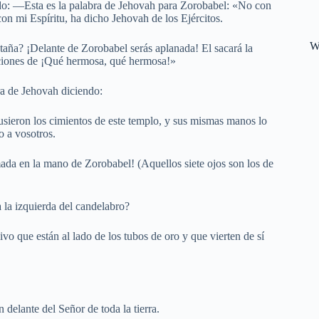
do: —Esta es la palabra de Jehovah para Zorobabel: «No con
 con mi Espíritu, ha dicho Jehovah de los Ejércitos.
W
taña? ¡Delante de Zorobabel serás aplanada! El sacará la
aciones de ¡Qué hermosa, qué hermosa!»
ra de Jehovah diciendo:
ieron los cimientos de este templo, y sus mismas manos lo
o a vosotros.
mada en la mano de Zorobabel! (Aquellos siete ojos son los de
 la izquierda del candelabro?
 que están al lado de los tubos de oro y que vierten de sí
delante del Señor de toda la tierra.