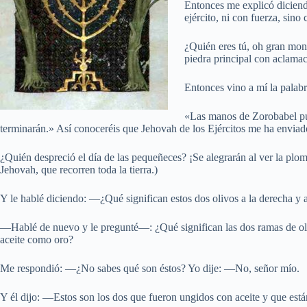
Entonces me explicó dicien
ejército, ni con fuerza, sino
¿Quién eres tú, oh gran mon
piedra principal con aclam
Entonces vino a mí la palab
«Las manos de Zorobabel pus
terminarán.» Así conoceréis que Jehovah de los Ejércitos me ha enviad
¿Quién despreció el día de las pequeñeces? ¡Se alegrarán al ver la plo
Jehovah, que recorren toda la tierra.)
Y le hablé diciendo: —¿Qué significan estos dos olivos a la derecha y a
—Hablé de nuevo y le pregunté—: ¿Qué significan las dos ramas de olivo
aceite como oro?
Me respondió: —¿No sabes qué son éstos? Yo dije: —No, señor mío.
Y él dijo: —Estos son los dos que fueron ungidos con aceite y que están 