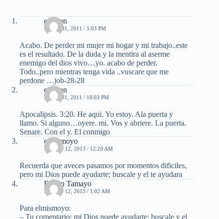
esteban
MAYO 31, 2011 / 5:03 PM
Acabo. De perder mi mujer mi hogar y mi trabajo..este
es el resultado. De la duda y la mentira al aserme
enemigo del dios vivo…yo. acabo de perder.
Todo..pero mientras tenga vida ..vuscare que me
perdone …job-28-28
esteban
MAYO 31, 2011 / 10:03 PM
Apocalipsis. 3:20. He aqui. Yo estoy. Ala puerta y
llamo. Si alguno…oyere. mi. Vos y abriere. La puerta.
Senare. Con el y. El conmigo
elmismoyo
MARZO 12, 2013 / 12:20 AM
Recuerda que aveces pasamos por momentos dificiles,
pero mi Dios puede ayudarte; buscale y el te ayudara
Ruben Tamayo
MARZO 12, 2013 / 1:02 AM
Para elmismoyo:
– Tu comentario: mi Dios puede ayudarte; buscale y el