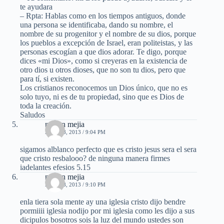
te ayudara
– Rpta: Hablas como en los tiempos antiguos, donde
una persona se identificaba, dando su nombre, el
nombre de su progenitor y el nombre de su dios, porque
los pueblos a excepción de Israel, eran politeistas, y las
personas escogían a que dios adorar. Te digo, porque
dices «mi Dios», como si creyeras en la existencia de
otro dios u otros dioses, que no son tu dios, pero que
para tí, si existen.
Los cristianos reconocemos un Dios único, que no es
solo tuyo, ni es de tu propiedad, sino que es Dios de
toda la creación.
Saludos
nelson mejia
ABRIL 8, 2013 / 9:04 PM
sigamos alblanco perfecto que es cristo jesus sera el sera
que cristo resbalooo? de ninguna manera firmes
iadelantes efesios 5.15
nelson mejia
ABRIL 8, 2013 / 9:10 PM
enla tiera sola mente ay una iglesia cristo dijo bendre
pormiiii iglesia nodijo por mi iglesia como les dijo a sus
dicipulos bosotros sois la luz del mundo ustedes son