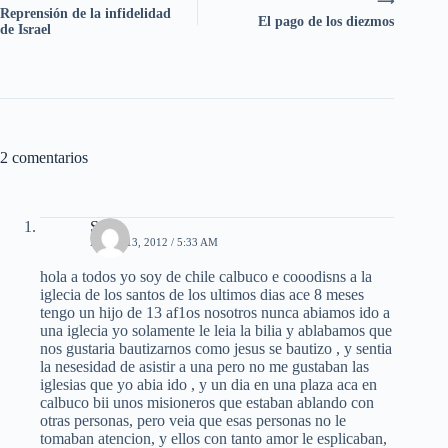
⟶
Reprensión de la infidelidad
El pago de los diezmos
de Israel
2 comentarios
Sila
MAYO 13, 2012 / 5:33 AM
hola a todos yo soy de chile calbuco e cooodisns a la
iglecia de los santos de los ultimos dias ace 8 meses
tengo un hijo de 13 af1os nosotros nunca abiamos ido a
una iglecia yo solamente le leia la bilia y ablabamos que
nos gustaria bautizarnos como jesus se bautizo , y sentia
la nesesidad de asistir a una pero no me gustaban las
iglesias que yo abia ido , y un dia en una plaza aca en
calbuco bii unos misioneros que estaban ablando con
otras personas, pero veia que esas personas no le
tomaban atencion, y ellos con tanto amor le esplicaban,