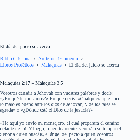
El día del juicio se acerca
Biblia Cristiana
Antiguo Testamento
Libros Proféticos
Malaquías
El día del juicio se acerca
Malaquías 2:17 – Malaquías 3:5
Vosotros cansáis a Jehovah con vuestras palabras y decís:
«¿En qué le cansamos?» En que decís: «Cualquiera que hace
lo malo es bueno ante los ojos de Jehovah, y de los tales se
agrada» o «¿Dónde está el Dios de la justicia?»
«He aquí yo envío mi mensajero, el cual preparará el camino
delante de mí. Y luego, repentinamente, vendrá a su templo el
Señor a quien buscáis, el ángel del pacto a quien vosotros
deseáis. ¡He aquí que viene!, ha dicho Jehovah de los