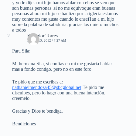
y yo le dije a mi hijo bamos ablar con ellos se ven que
son buenas personas ,si no me equivoque eran buenas
personas ahora mi hijo se bautizo por la iglecia estamos
muy contentos me gusta cuando le ensef1an a mi hijo
sobre la palabra de sabiduria. gracias los quiero muchos
a todos
Salvador Torres
MAYO 13, 2012 / 7:27 AM
Para Sila:
Mi hermana Sila, si confias en mi me gustaria hablar
mas a fondo contigo, pero no en este foro.
Te pido que me escribas a:
nathanielmendoza45@sbcglobal.net
Te pido me
disculpes, pero lo hago con una buena intención,
creemelo.
Gracias y Dios te bendiga.
Bendiciones