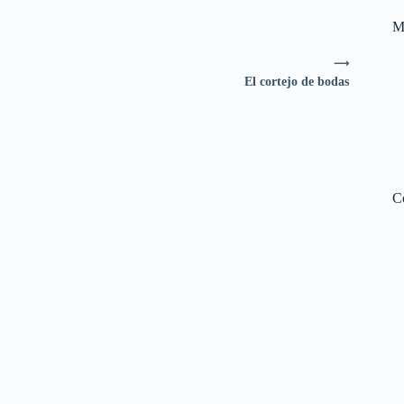
M
⟶
El cortejo de bodas
C