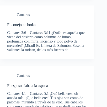
Cantares
El cortejo de bodas
Cantares 3:6 – Cantares 3:11 ¿Quién es aquella que
viene del desierto como columna de humo,
perfumada con mirra, incienso y todo polvo de
mercader? ¡Mirad! Es la litera de Salomón. Sesenta
valientes la rodean, de los más fuertes de…
Cantares
El esposo alaba a la esposa
Cantares 4:1 – Cantares 5:1 ¡Qué bella eres, oh
amada mía! ¡Que bella eres! Tus ojos son como de
palomas, mirando a través de tu velo. Tus cabellos
son como manada de cabritos que se deslizan por las