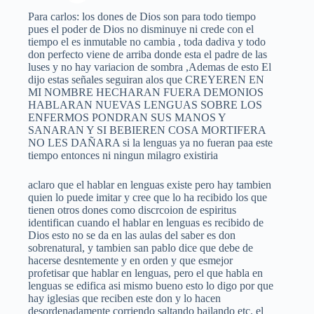
Para carlos: los dones de Dios son para todo tiempo
pues el poder de Dios no disminuye ni crede con el
tiempo el es inmutable no cambia , toda dadiva y todo
don perfecto viene de arriba donde esta el padre de las
luses y no hay variacion de sombra ,Ademas de esto El
dijo estas señales seguiran alos que CREYEREN EN
MI NOMBRE HECHARAN FUERA DEMONIOS
HABLARAN NUEVAS LENGUAS SOBRE LOS
ENFERMOS PONDRAN SUS MANOS Y
SANARAN Y SI BEBIEREN COSA MORTIFERA
NO LES DAÑARA si la lenguas ya no fueran paa este
tiempo entonces ni ningun milagro existiria
aclaro que el hablar en lenguas existe pero hay tambien
quien lo puede imitar y cree que lo ha recibido los que
tienen otros dones como discrcoion de espiritus
identifican cuando el hablar en lenguas es recibido de
Dios esto no se da en las aulas del saber es don
sobrenatural, y tambien san pablo dice que debe de
hacerse desntemente y en orden y que esmejor
profetisar que hablar en lenguas, pero el que habla en
lenguas se edifica asi mismo bueno esto lo digo por que
hay iglesias que reciben este don y lo hacen
desordenadamente corriendo saltando bailando etc. el