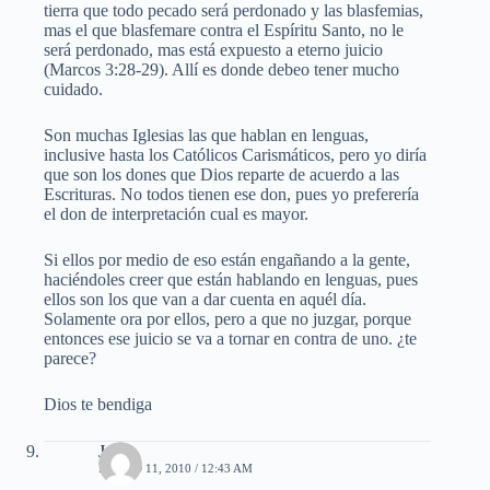
tierra que todo pecado será perdonado y las blasfemias,
mas el que blasfemare contra el Espíritu Santo, no le
será perdonado, mas está expuesto a eterno juicio
(Marcos 3:28-29). Allí es donde debeo tener mucho
cuidado.
Son muchas Iglesias las que hablan en lenguas,
inclusive hasta los Católicos Carismáticos, pero yo diría
que son los dones que Dios reparte de acuerdo a las
Escrituras. No todos tienen ese don, pues yo preferería
el don de interpretación cual es mayor.
Si ellos por medio de eso están engañando a la gente,
haciéndoles creer que están hablando en lenguas, pues
ellos son los que van a dar cuenta en aquél día.
Solamente ora por ellos, pero a que no juzgar, porque
entonces ese juicio se va a tornar en contra de uno. ¿te
parece?
Dios te bendiga
Juan
MARZO 11, 2010 / 12:43 AM