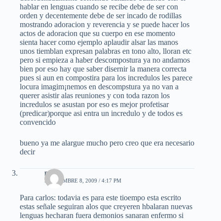
hablar en lenguas cuando se recibe debe de ser con
orden y decentemente debe de ser incado de rodillas
mostrando adoracion y reverencia y se puede hacer los
actos de adoracion que su cuerpo en ese momento
sienta hacer como ejemplo aplaudir alsar las manos
unos tiemblan expresan palabras en tono alto, lloran etc
pero si empieza a haber descompostura ya no andamos
bien por eso hay que saber disernir la manera correcta
pues si aun en compostira para los incredulos les parece
locura imagim¡nemos en descompstura ya no van a
querer asistir alas reuniones y con toda razon los
incredulos se asustan por eso es mejor profetisar
(predicar)porque asi entra un incredulo y de todos es
convencido
bueno ya me alargue mucho pero creo que era necesario
decir
mael
SEPTIEMBRE 8, 2009 / 4:17 PM
Para carlos: todavia es para este tioempo esta escrito
estas señale seguiran alos que creyeren hbalaran nuevas
lenguas hecharan fuera demonios sanaran enfermo si