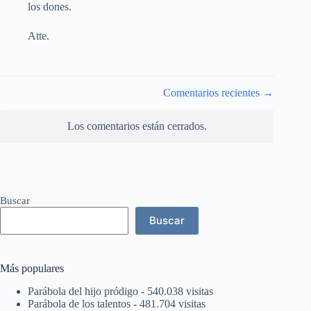
los dones.
Atte.
Navegación
Comentarios recientes →
de
comentarios
Los comentarios están cerrados.
Buscar
Buscar
Más populares
Parábola del hijo pródigo
- 540.038 visitas
Parábola de los talentos
- 481.704 visitas