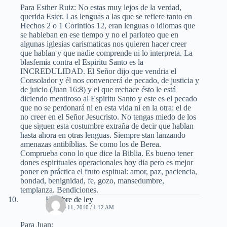
Para Esther Ruiz: No estas muy lejos de la verdad,
querida Ester. Las lenguas a las que se refiere tanto en
Hechos 2 o 1 Corintios 12, eran lenguas o idiomas que
se hableban en ese tiempo y no el parloteo que en
algunas iglesias carismaticas nos quieren hacer creer
que hablan y que nadie comprende ni lo interpreta. La
blasfemia contra el Espiritu Santo es la
INCREDULIDAD. El Señor dijo que vendria el
Consolador y él nos convencerá de pecado, de justicia y
de juicio (Juan 16:8) y el que rechace ésto le está
diciendo mentiroso al Espiritu Santo y este es el pecado
que no se perdonará ni en esta vida ni en la otra: el de
no creer en el Señor Jesucristo. No tengas miedo de los
que siguen esta costumbre extraña de decir que hablan
hasta ahora en otras lenguas. Siempre stan lanzando
amenazas antibíblias. Se como los de Berea.
Comprueba cono lo que dice la Biblia. Es bueno tener
dones espirituales operacionales hoy dia pero es mejor
poner en práctica el fruto espitual: amor, paz, paciencia,
bondad, benignidad, fe, gozo, mansedumbre,
templanza. Bendiciones.
Hombre de ley
MARZO 11, 2010 / 1:12 AM
Para Juan: