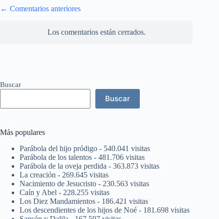
Navegación
← Comentarios anteriores
de
comentarios
Los comentarios están cerrados.
Buscar
Buscar
Más populares
Parábola del hijo pródigo
- 540.041 visitas
Parábola de los talentos
- 481.706 visitas
Parábola de la oveja perdida
- 363.873 visitas
La creación
- 269.645 visitas
Nacimiento de Jesucristo
- 230.563 visitas
Caín y Abel
- 228.255 visitas
Los Diez Mandamientos
- 186.421 visitas
Los descendientes de los hijos de Noé
- 181.698 visitas
Sansón y Dalila
- 167.597 visitas