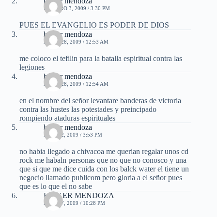
heiker mendoza
FEBRERO 3, 2009 / 3:30 PM
PUES EL EVANGELIO ES PODER DE DIOS
heiker mendoza
ABRIL 28, 2009 / 12:53 AM
me coloco el tefilin para la batalla espiritual contra las
legiones
heiker mendoza
ABRIL 28, 2009 / 12:54 AM
en el nombre del señor levantare banderas de victoria
contra las hustes las potestades y preincipado
rompiendo ataduras espirituales
heiker mendoza
MAYO 2, 2009 / 3:53 PM
no habia llegado a chivacoa me querian regalar unos cd
rock me habaln personas que no que no conosco y una
que si que me dice cuida con los balck water el tiene un
negocio llamado publicom pero gloria a el señor pues
que es lo que el no sabe
HEIKER MENDOZA
MAYO 7, 2009 / 10:28 PM