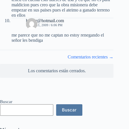
maldicion pues creo que la obra misionera debe
empezar en sus paises pues el ateimo a ganado terreno
en ellos
heiker@hotmail.com
MAYO 11, 2009 / 6:06 PM
me parece que no me captan no estoy renegando el
señor les bendiga
Navegación
Comentarios recientes →
de
comentarios
Los comentarios están cerrados.
Buscar
Buscar