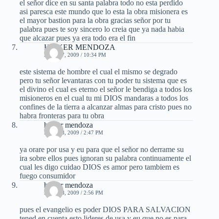
el señor dice en su santa palabra todo no esta perdido
asi paresca este mundo que lo esta la obra misionera es
el mayor bastion para la obra gracias señor por tu
palabra pues te soy sincero lo creia que ya nada habia
que alcazar pues ya era todo era el fin
HEIKER MENDOZA
MAYO 7, 2009 / 10:34 PM
este sistema de hombre el cual el mismo se degrado
pero tu señor levantaras con tu poder tu sistema que es
el divino el cual es eterno el señor le bendiga a todos los
misioneros en el cual tu mi DIOS mandaras a todos los
confines de la tierra a alcanzar almas para cristo pues no
habra fronteras para tu obra
heiker mendoza
MAYO 8, 2009 / 2:47 PM
ya orare por usa y eu para que el señor no derrame su
ira sobre ellos pues ignoran su palabra continuamente el
cual les digo cuidao DIOS es amor pero tambiem es
fuego consumidor
heiker mendoza
MAYO 8, 2009 / 2:56 PM
pues el evangelio es poder DIOS PARA SALVACION
tened en cuenta esto lideres de usa y eu que no es para