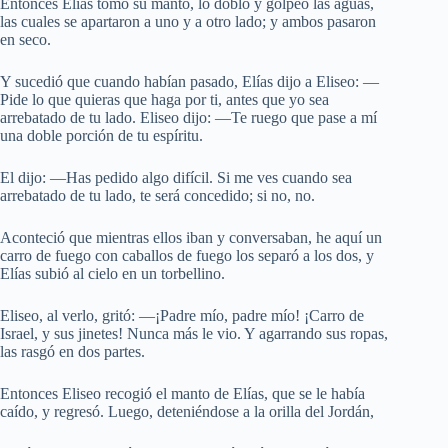
Entonces Elías tomó su manto, lo dobló y golpeó las aguas,
las cuales se apartaron a uno y a otro lado; y ambos pasaron
en seco.
Y sucedió que cuando habían pasado, Elías dijo a Eliseo: —
Pide lo que quieras que haga por ti, antes que yo sea
arrebatado de tu lado. Eliseo dijo: —Te ruego que pase a mí
una doble porción de tu espíritu.
El dijo: —Has pedido algo difícil. Si me ves cuando sea
arrebatado de tu lado, te será concedido; si no, no.
Aconteció que mientras ellos iban y conversaban, he aquí un
carro de fuego con caballos de fuego los separó a los dos, y
Elías subió al cielo en un torbellino.
Eliseo, al verlo, gritó: —¡Padre mío, padre mío! ¡Carro de
Israel, y sus jinetes! Nunca más le vio. Y agarrando sus ropas,
las rasgó en dos partes.
Entonces Eliseo recogió el manto de Elías, que se le había
caído, y regresó. Luego, deteniéndose a la orilla del Jordán,