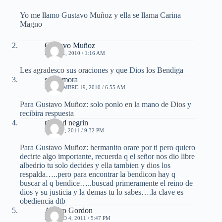
Yo me llamo Gustavo Muñoz y ella se llama Carina
Magno
Gustavo Muñoz
ABRIL 1, 2010 / 1:16 AM
Les agradesco sus oraciones y que Dios los Bendiga
selso mora
SEPTIEMBRE 19, 2010 / 6:55 AM
Para Gustavo Muñoz: solo ponlo en la mano de Dios y
recibira respuesta
richrad negrin
JUNIO 2, 2011 / 9:32 PM
Para Gustavo Muñoz: hermanito orare por ti pero quiero
decirte algo importante, recuerda q el señor nos dio libre
albedrio tu solo decides y ella tambien y dios los
respalda…..pero para encontrar la bendicon hay q
buscar al q bendice…..buscad primeramente el reino de
dios y su justicia y la demas tu lo sabes….la clave es
obediencia dtb
Alvaro Gordon
AGOSTO 4, 2011 / 5:47 PM