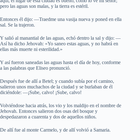
aquí, el lugar de esta ciudad es bueno, como lo ve mi señor;
pero las aguas son malas, y la tierra es estéril.
Entonces él dijo: —Traedme una vasija nueva y poned en ella
sal. Se la trajeron.
Y salió al manantial de las aguas, echó dentro la sal y dijo: —
Así ha dicho Jehovah: «Yo saneo estas aguas, y no habrá en
ellas más muerte ni esterilidad.»
Y así fueron saneadas las aguas hasta el día de hoy, conforme
a las palabras que Eliseo pronunció.
Después fue de allí a Betel; y cuando subía por el camino,
salieron unos muchachos de la ciudad y se burlaban de él
diciéndole: —¡Sube, calvo! ¡Sube, calvo!
Volviéndose hacia atrás, los vio y los maldijo en el nombre de
Jehovah. Entonces salieron dos osas del bosque y
despedazaron a cuarenta y dos de aquellos niños.
De allí fue al monte Carmelo, y de allí volvió a Samaria.