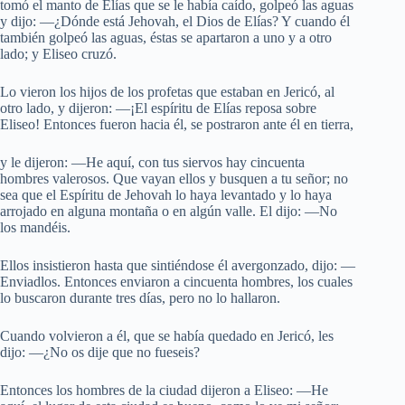
tomó el manto de Elías que se le había caído, golpeó las aguas
y dijo: —¿Dónde está Jehovah, el Dios de Elías? Y cuando él
también golpeó las aguas, éstas se apartaron a uno y a otro
lado; y Eliseo cruzó.
Lo vieron los hijos de los profetas que estaban en Jericó, al
otro lado, y dijeron: —¡El espíritu de Elías reposa sobre
Eliseo! Entonces fueron hacia él, se postraron ante él en tierra,
y le dijeron: —He aquí, con tus siervos hay cincuenta
hombres valerosos. Que vayan ellos y busquen a tu señor; no
sea que el Espíritu de Jehovah lo haya levantado y lo haya
arrojado en alguna montaña o en algún valle. El dijo: —No
los mandéis.
Ellos insistieron hasta que sintiéndose él avergonzado, dijo: —
Enviadlos. Entonces enviaron a cincuenta hombres, los cuales
lo buscaron durante tres días, pero no lo hallaron.
Cuando volvieron a él, que se había quedado en Jericó, les
dijo: —¿No os dije que no fueseis?
Entonces los hombres de la ciudad dijeron a Eliseo: —He