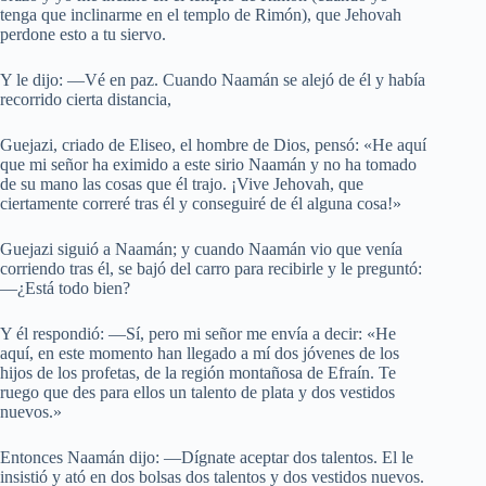
tenga que inclinarme en el templo de Rimón), que Jehovah
perdone esto a tu siervo.
Y le dijo: —Vé en paz. Cuando Naamán se alejó de él y había
recorrido cierta distancia,
Guejazi, criado de Eliseo, el hombre de Dios, pensó: «He aquí
que mi señor ha eximido a este sirio Naamán y no ha tomado
de su mano las cosas que él trajo. ¡Vive Jehovah, que
ciertamente correré tras él y conseguiré de él alguna cosa!»
Guejazi siguió a Naamán; y cuando Naamán vio que venía
corriendo tras él, se bajó del carro para recibirle y le preguntó:
—¿Está todo bien?
Y él respondió: —Sí, pero mi señor me envía a decir: «He
aquí, en este momento han llegado a mí dos jóvenes de los
hijos de los profetas, de la región montañosa de Efraín. Te
ruego que des para ellos un talento de plata y dos vestidos
nuevos.»
Entonces Naamán dijo: —Dígnate aceptar dos talentos. El le
insistió y ató en dos bolsas dos talentos y dos vestidos nuevos.