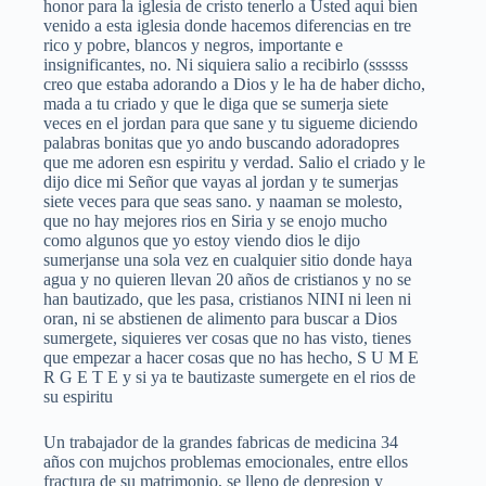
honor para la iglesia de cristo tenerlo a Usted aqui bien
venido a esta iglesia donde hacemos diferencias en tre
rico y pobre, blancos y negros, importante e
insignificantes, no. Ni siquiera salio a recibirlo (ssssss
creo que estaba adorando a Dios y le ha de haber dicho,
mada a tu criado y que le diga que se sumerja siete
veces en el jordan para que sane y tu sigueme diciendo
palabras bonitas que yo ando buscando adoradopres
que me adoren esn espiritu y verdad. Salio el criado y le
dijo dice mi Señor que vayas al jordan y te sumerjas
siete veces para que seas sano. y naaman se molesto,
que no hay mejores rios en Siria y se enojo mucho
como algunos que yo estoy viendo dios le dijo
sumerjanse una sola vez en cualquier sitio donde haya
agua y no quieren llevan 20 años de cristianos y no se
han bautizado, que les pasa, cristianos NINI ni leen ni
oran, ni se abstienen de alimento para buscar a Dios
sumergete, siquieres ver cosas que no has visto, tienes
que empezar a hacer cosas que no has hecho, S U M E
R G E T E y si ya te bautizaste sumergete en el rios de
su espiritu
Un trabajador de la grandes fabricas de medicina 34
años con mujchos problemas emocionales, entre ellos
fractura de su matrimonio, se lleno de depresion y