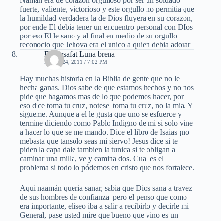
Naman era de corazon orgulloso por ser un soldado
fuerte, valiente, victorioso y este orgullo no permitia que
la humildad verdadera la de Dios fluyera en su corazon,
por ende El debia tener un encuentro personal con DIos
por eso El le sano y al final en medio de su orgullo
reconocio que Jehova era el unico a quien debia adorar
Dr. Josafat Luna brena
MAYO 24, 2011 / 7:02 PM
Hay muchas historia en la Biblia de gente que no le
hecha ganas. Dios sabe de que estamos hechos y no nos
pide que hagamos mas de lo que podemos hacer, por
eso dice toma tu cruz, notese, toma tu cruz, no la mia. Y
sigueme. Aunque a el le gusta que uno se esfuerce y
termine diciendo como Pablo Indigno de mi si solo vine
a hacer lo que se me mando. Dice el libro de Isaias ¡no
mebasta que tansolo seas mi siervo! Jesus dice si te
piden la capa dale tambien la tunica si te obligan a
caminar una milla, ve y camina dos. Cual es el
problema si todo lo pódemos en cristo que nos fortalece.
Aqui naamán queria sanar, sabia que Dios sana a travez
de sus hombres de confianza. pero el penso que como
era importante, eliseo iba a salir a recibirlo y decirle mi
General, pase usted mire que bueno que vino es un