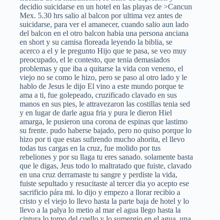
decidio suicidarse en un hotel en las playas de >Cancun
Mex. 5.30 hrs salio al balcon por ultima vez antes de
suicidarse, para ver el amanecer, cuando salio aun lado
del balcon en el otro balcon habia una persona anciana
en short y su camisa floreada leyendo la biblia, se
acerco a el y le pregunto Hijo que te pasa, se veo muy
preocupado, el le contesto, que tenia demasiados
problemas y que iba a quitarse la vida con veneno, el
viejo no se como le hizo, pero se paso al otro lado y le
hablo de Jesus le dijo El vino a este mundo porque te
ama a ti, fue golepeado, cruzificado clavado en sus
manos en sus pies, le attravezaron las costillas tenia sed
y en lugar de darle agua fria y pura le dieron Hiel
amarga, le pusieron una corona de espinas que lastimo
su frente. pudo haberse bajado, pero no quiso porque lo
hizo por ti que estas sufirendo mucho ahorita, el llevo
todas tus cargas en la cruz, fue molido por tus
rebeliones y por su llaga tu eres sanado. solamente basta
que le digas, Jeus todo lo maltratado que fuiste, clavado
en una cruz derramaste tu sangre y perdiste la vida,
fuiste sepultado y resucitaste al tercer dia yo acepto ese
sacrificio pára mi. lo dijo y empezo a llorar recibio a
cristo y el viejo lo llevo hasta la parte baja de hotel y lo
llevo a la palya lo metio al mar el agua llego hasta la
cintura lo tomo del cuello y lo sumergio en el agua, una