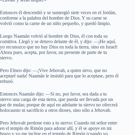
Entonces él descendió y se sumergió siete veces en el Jordán,
conforme a la palabra del hombre de Dios. Y su carne se
volvió como la carne de un niño pequeño, y quedó limpio.
Luego Naamán volvió al hombre de Dios, él con toda su
comitiva. Llegó y se detuvo delante de él, y dijo: —¡He aquí,
yo reconozco que no hay Dios en toda la tierra, sino en Israel!
Ahora pues, acepta, por favor, un presente de parte de tu
siervo.
Pero Eliseo dijo: —¡Vive Jehovah, a quien sirvo, que no
aceptaré nada! Naamán le insistió para que lo aceptase, pero él
rehusó.
Entonces Naamán dijo: —Si no, por favor, sea dada a tu
siervo una carga de esta tierra, que pueda ser llevada por un
par de mulas; porque de aquí en adelante tu siervo no ofrecerá
holocausto ni sacrificio a otros dioses, sino sólo a Jehovah.
Pero Jehovah perdone esto a tu siervo: Cuando mi señor entre
en el templo de Rimón para adorar allí, y él se apoye en mi
brazo y yo me incline en el templo de Rimón (cuando yo