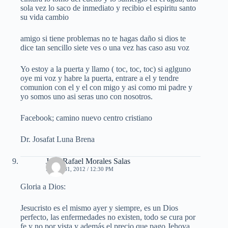
sola vez lo saco de inmediato y recibio el espiritu santo
su vida cambio
amigo si tiene problemas no te hagas daño si dios te
dice tan sencillo siete ves o una vez has caso asu voz
Yo estoy a la puerta y llamo ( toc, toc, toc) si aglguno
oye mi voz y habre la puerta, entrare a el y tendre
comunion con el y el con migo y asi como mi padre y
yo somos uno asi seras uno con nosotros.
Facebook; camino nuevo centro cristiano
Dr. Josafat Luna Brena
Juan Rafael Morales Salas
MAYO 31, 2012 / 12:30 PM
Gloria a Dios:
Jesucristo es el mismo ayer y siempre, es un Dios
perfecto, las enfermedades no existen, todo se cura por
fe y no por vista y además el precio que pago Jehova