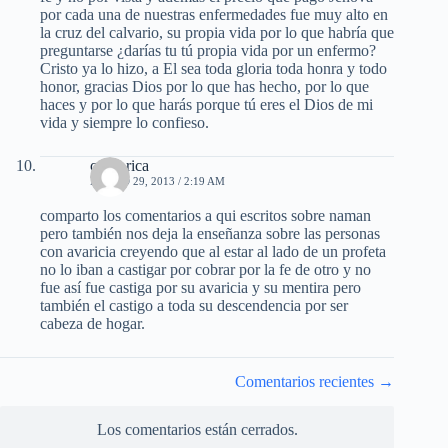
por cada una de nuestras enfermedades fue muy alto en
la cruz del calvario, su propia vida por lo que habría que
preguntarse ¿darías tu tú propia vida por un enfermo?
Cristo ya lo hizo, a El sea toda gloria toda honra y todo
honor, gracias Dios por lo que has hecho, por lo que
haces y por lo que harás porque tú eres el Dios de mi
vida y siempre lo confieso.
costa rica
MARZO 29, 2013 / 2:19 AM
comparto los comentarios a qui escritos sobre naman
pero también nos deja la enseñanza sobre las personas
con avaricia creyendo que al estar al lado de un profeta
no lo iban a castigar por cobrar por la fe de otro y no
fue así fue castiga por su avaricia y su mentira pero
también el castigo a toda su descendencia por ser
cabeza de hogar.
Navegación
Comentarios recientes →
de
comentarios
Los comentarios están cerrados.