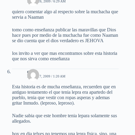
MAYO 26, 2009 / 6:29 AM
quiero comentar algo al respecto sobre la muchacha que
servia a Naaman
tomo como enseñanza publicar las maravillas que Dios
hace pues por medio de la muchacha fue como Naaman
se dio cuenta que el dios verdadero es JEHOVA
los invito a ver que mas encontramos sobre esta historia
que nos sirva como enseñanza
enoc
JUNIO 17, 2009 / 1:20 AM
Esta historia es de mucha enseñanza, recuerden que en
antiguo testamento el que tenia lepra era apartedo del
pueblo, tenia que vestir con ropas asperas y ademas
gritar Inmudo. (leproso, leproso).
Nadie sabia que este hombre tenia lepara solamente sus
allegados.
hoy en dia telves no tenemos una lepra fisica, sino, una