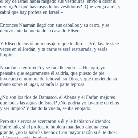
el rey de Israel había rasgado sus vestiduras, envió a decir al
rey: «¿Por qué has rasgado tus vestiduras? ¡Que venga a mí, y
sabrá que hay profeta en Israel!»
Entonces Naamán llegó con sus caballos y su carro, y se
detuvo ante la puerta de la casa de Eliseo.
Y Eliseo le envió un mensajero que le dijo: —Vé, lávate siete
veces en el Jordán, y tu carne te será restaurada, y serás
limpio.
Naamán se enfureció y se fue diciendo: —He aquí, yo
pensaba que seguramente él saldría, que puesto de pie
invocaría el nombre de Jehovah su Dios, y que moviendo su
mano sobre el lugar, sanaría la parte leprosa.
¿No son los ríos de Damasco, el Abana y el Farfar, mejores
que todas las aguas de Israel? ¿No podría yo lavarme en ellos
y ser limpio? Y dando la vuelta, se iba enojado.
Pero sus siervos se acercaron a él y le hablaron diciendo: —
Padre mío, si el profeta te hubiera mandado alguna cosa
grande, ¿no la habrías hecho? Con mayor razón si él te dice:
«Lávate y serás limpio.»