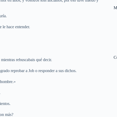
nor en años, y vosotros sois ancianos; por eso tuve miedo y
M
uría.
e le hace entender.
C
 mientras rebuscabais qué decir.
grado reprobar a Job o responder a sus dichos.
l hombre.»
.
ientos.
ron más?