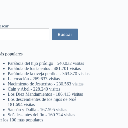
uscar
Buscar
ás populares
Parábola del hijo pródigo
- 540.032 visitas
Parábola de los talentos
- 481.701 visitas
Parábola de la oveja perdida
- 363.870 visitas
La creación
- 269.633 visitas
Nacimiento de Jesucristo
- 230.563 visitas
Caín y Abel
- 228.240 visitas
Los Diez Mandamientos
- 186.413 visitas
Los descendientes de los hijos de Noé
-
181.694 visitas
Sansón y Dalila
- 167.595 visitas
Señales antes del fin
- 160.724 visitas
er los 100 más populares