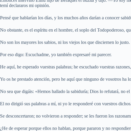
Entonces intervino Elihú hijo de Beraquel el buzita y dijo: —Yo soy me
temí declararos mi opinión.
Pensé que hablarían los días, y los muchos años darían a conocer sabid
No obstante, es el espíritu en el hombre, el soplo del Todopoderoso, qu
No son los mayores los sabios, ni los viejos los que disciernen lo justo.
Por eso digo: Escuchadme, yo también expresaré mi parecer.
He aquí, he esperado vuestras palabras; he escuchado vuestras razones,
Yo os he prestado atención, pero he aquí que ninguno de vosotros ha lo
No sea que digáis: «Hemos hallado la sabiduría; Dios lo refutará, no e
El no dirigió sus palabras a mí, ni yo le responderé con vuestros dichos
Se desconcertaron; no volvieron a responder; se les fueron los razonam
¿He de esperar porque ellos no hablan, porque pararon y no respondie