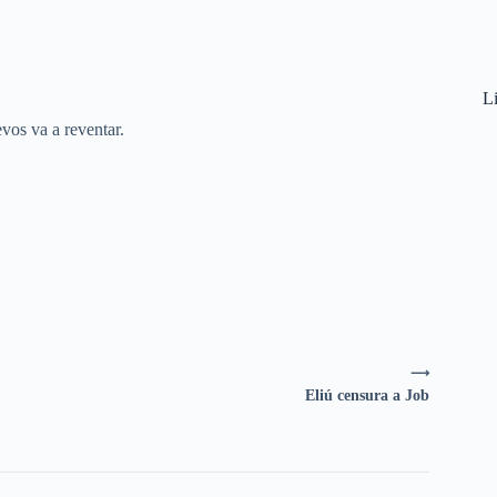
Li
vos va a reventar.
⟶
Eliú censura a Job