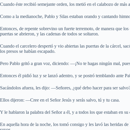
Cuando éste recibió semejante orden, los metió en el calabozo de más ad
Como a la medianoche, Pablo y Silas estaban orando y cantando himnos
Entonces, de repente sobrevino un fuerte terremoto, de manera que los c
puertas se abrieron, y las cadenas de todos se soltaron.
Cuando el carcelero despertó y vio abiertas las puertas de la cárcel, s
los presos se habían escapado.
Pero Pablo gritó a gran voz, diciendo: —¡No te hagas ningún mal, pue
Entonces él pidió luz y se lanzó adentro, y se postró temblando ante Pab
Sacándolos afuera, les dijo: —Señores, ¿qué debo hacer para ser salvo
Ellos dijeron: —Cree en el Señor Jesús y serás salvo, tú y tu casa.
Y le hablaron la palabra del Señor a él, y a todos los que estaban en su 
En aquella hora de la noche, los tomó consigo y les lavó las heridas de 
suyos.