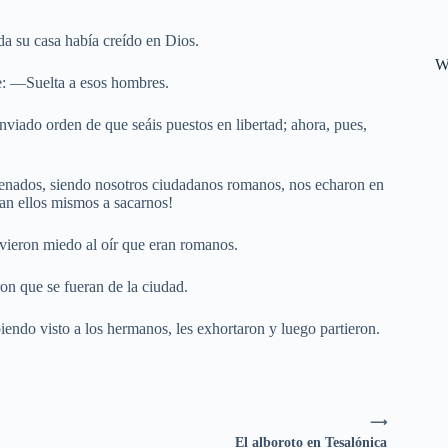
da su casa había creído en Dios.
W
le: —Suelta a esos hombres.
viado orden de que seáis puestos en libertad; ahora, pues,
denados, siendo nosotros ciudadanos romanos, nos echaron en
gan ellos mismos a sacarnos!
uvieron miedo al oír que eran romanos.
ron que se fueran de la ciudad.
biendo visto a los hermanos, les exhortaron y luego partieron.
⟶
El alboroto en Tesalónica