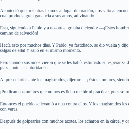
Aconteció que, mientras íbamos al lugar de oración, nos salió al encuen
cual producía gran ganancia a sus amos, adivinando.
Esta, siguiendo a Pablo y a nosotros, gritaba diciendo: —¡Estos hombre
camino de salvación!
Hacía esto por muchos días. Y Pablo, ya fastidiado, se dio vuelta y dij
salgas de ella! Y salió en el mismo momento.
Pero cuando sus amos vieron que se les había esfumado su esperanza de 
plaza, ante las autoridades.
Al presentarlos ante los magistrados, dijeron: —¡Estos hombres, siendo
¡Predican costumbres que no nos es lícito recibir ni practicar, pues so
Entonces el pueblo se levantó a una contra ellos. Y los magistrados le
con varas.
Después de golpearles con muchos azotes, los echaron en la cárcel y o