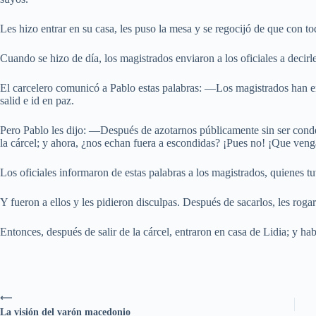
Les hizo entrar en su casa, les puso la mesa y se regocijó de que con to
Cuando se hizo de día, los magistrados enviaron a los oficiales a decir
El carcelero comunicó a Pablo estas palabras: —Los magistrados han en
salid e id en paz.
Pero Pablo les dijo: —Después de azotarnos públicamente sin ser con
la cárcel; y ahora, ¿nos echan fuera a escondidas? ¡Pues no! ¡Que ven
Los oficiales informaron de estas palabras a los magistrados, quienes t
Y fueron a ellos y les pidieron disculpas. Después de sacarlos, les roga
Entonces, después de salir de la cárcel, entraron en casa de Lidia; y ha
⟵
La visión del varón macedonio