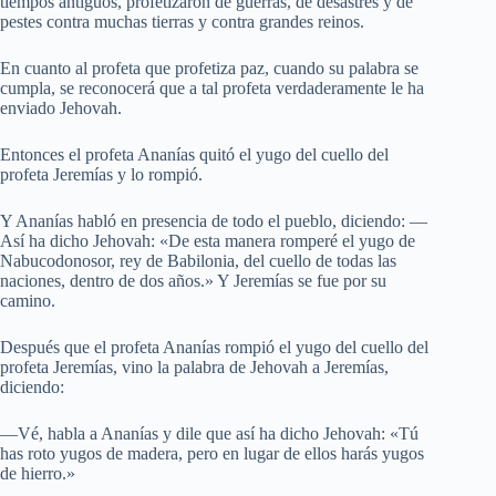
tiempos antiguos, profetizaron de guerras, de desastres y de
pestes contra muchas tierras y contra grandes reinos.
En cuanto al profeta que profetiza paz, cuando su palabra se
cumpla, se reconocerá que a tal profeta verdaderamente le ha
enviado Jehovah.
Entonces el profeta Ananías quitó el yugo del cuello del
profeta Jeremías y lo rompió.
Y Ananías habló en presencia de todo el pueblo, diciendo: —
Así ha dicho Jehovah: «De esta manera romperé el yugo de
Nabucodonosor, rey de Babilonia, del cuello de todas las
naciones, dentro de dos años.» Y Jeremías se fue por su
camino.
Después que el profeta Ananías rompió el yugo del cuello del
profeta Jeremías, vino la palabra de Jehovah a Jeremías,
diciendo:
—Vé, habla a Ananías y dile que así ha dicho Jehovah: «Tú
has roto yugos de madera, pero en lugar de ellos harás yugos
de hierro.»