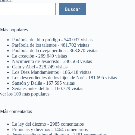
Buscar
Buscar
Más populares
Parábola del hijo pródigo
- 540.037 visitas
Parábola de los talentos
- 481.702 visitas
Parábola de la oveja perdida
- 363.870 visitas
La creación
- 269.640 visitas
Nacimiento de Jesucristo
- 230.563 visitas
Caín y Abel
- 228.249 visitas
Los Diez Mandamientos
- 186.418 visitas
Los descendientes de los hijos de Noé
- 181.695 visitas
Sansón y Dalila
- 167.595 visitas
Señales antes del fin
- 160.729 visitas
ver los 100 más populares
Más comentados
La ley del diezmo
- 2985 comentarios
Primicias y diezmos
- 1464 comentarios
Jesús enseña sobre el divorcio
- 1451 comentarios