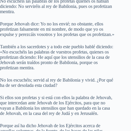
No escuchéis las palabras de los profetas quienes os hablan
diciendo: No serviréis al rey de Babilonia, pues os profetizan
mentira.
Porque Jehovah dice: Yo no los envié; no obstante, ellos
profetizan falsamente en mi nombre, de modo que yo os
expulse y perezcáis vosotros y los profetas que os profetizan.»
También a los sacerdotes y a todo este pueblo hablé diciendo:
«No escuchéis las palabras de vuestros profetas, quienes os
profetizan diciendo: He aquí que los utensilios de la casa de
Jehovah serán traídos pronto de Babilonia, porque os
profetizan mentira.
No los escuchéis; servid al rey de Babilonia y vivid. ¿Por qué
ha de ser desolada esta ciudad?
Si ellos son profetas y si está con ellos la palabra de Jehovah,
que intercedan ante Jehovah de los Ejércitos, para que no
vayan a Babilonia los utensilios que han quedado en la casa
de Jehovah, en la casa del rey de Judá y en Jerusalén.
Porque así ha dicho Jehovah de los Ejércitos acerca de
aquellas columnas, de la fuente, de las bases de las pilas