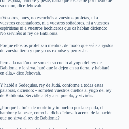
con espada, hambre y peste, hasta que los acabe por medio de
su mano, dice Jehovah.
«Vosotros, pues, no escuchéis a vuestros profetas, ni a
vuestros encantadores, ni a vuestros soñadores, ni a vuestros
espiritistas ni a vuestros hechiceros que os hablan diciendo:
No serviréis al rey de Babilonia.
Porque ellos os profetizan mentira, de modo que seáis alejados
de vuestra tierra y que yo os expulse y perezcáis.
Pero a la nación que someta su cuello al yugo del rey de
Babilonia y le sirva, haré que la dejen en su tierra, y habitará
en ella,» dice Jehovah.
Y hablé a Sedequías, rey de Judá, conforme a todas estas
palabras, diciendo: «Someted vuestros cuellos al yugo del rey
de Babilonia. Servidle a él y a su pueblo, y viviréis.
¿Por qué habréis de morir tú y tu pueblo por la espada, el
hambre y la peste, como ha dicho Jehovah acerca de la nación
que no sirva al rey de Babilonia?