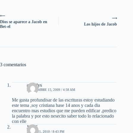
⟵
⟶
Dios se aparece a Jacob en
Los hijos de Jacob
Bet-el
3 comentarios
aracelys
SEPTIEMBRE 15, 2009 / 4:58 AM
Me gusta profundisar de las escrituras estoy estudiando
este tema ,soy cristiana hase 14 anos y cada dia
encuentro mas estudios que me pueden edificar ,predico
la palabra y por esto nesecito saber todo lo relacionado
con elle
JOSE
ABRIL 21, 2010 / 8:43 PM