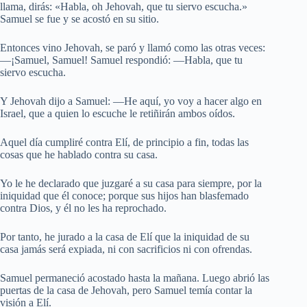
llama, dirás: «Habla, oh Jehovah, que tu siervo escucha.»
Samuel se fue y se acostó en su sitio.
Entonces vino Jehovah, se paró y llamó como las otras veces:
—¡Samuel, Samuel! Samuel respondió: —Habla, que tu
siervo escucha.
Y Jehovah dijo a Samuel: —He aquí, yo voy a hacer algo en
Israel, que a quien lo escuche le retiñirán ambos oídos.
Aquel día cumpliré contra Elí, de principio a fin, todas las
cosas que he hablado contra su casa.
Yo le he declarado que juzgaré a su casa para siempre, por la
iniquidad que él conoce; porque sus hijos han blasfemado
contra Dios, y él no les ha reprochado.
Por tanto, he jurado a la casa de Elí que la iniquidad de su
casa jamás será expiada, ni con sacrificios ni con ofrendas.
Samuel permaneció acostado hasta la mañana. Luego abrió las
puertas de la casa de Jehovah, pero Samuel temía contar la
visión a Elí.