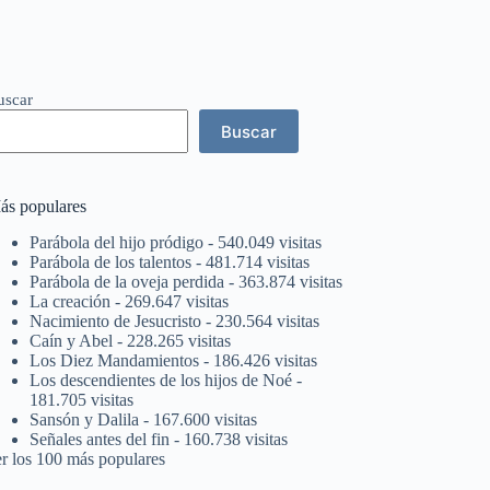
uscar
Buscar
ás populares
Parábola del hijo pródigo
- 540.049 visitas
Parábola de los talentos
- 481.714 visitas
Parábola de la oveja perdida
- 363.874 visitas
La creación
- 269.647 visitas
Nacimiento de Jesucristo
- 230.564 visitas
Caín y Abel
- 228.265 visitas
Los Diez Mandamientos
- 186.426 visitas
Los descendientes de los hijos de Noé
-
181.705 visitas
Sansón y Dalila
- 167.600 visitas
Señales antes del fin
- 160.738 visitas
er los 100 más populares