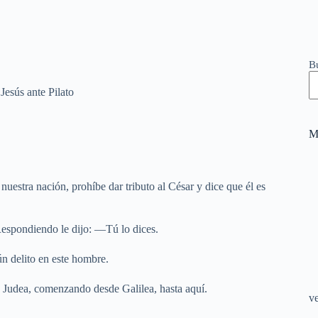
B
Jesús ante Pilato
M
estra nación, prohíbe dar tributo al César y dice que él es
Respondiendo le dijo: —Tú lo dices.
ún delito en este hombre.
a Judea, comenzando desde Galilea, hasta aquí.
v