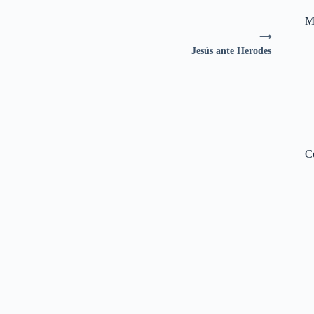
M
⟶
Jesús ante Herodes
C