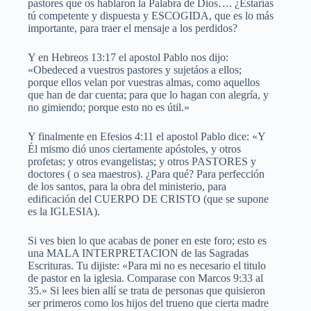
pastores que os hablaron la Palabra de Dios…. ¿Estarías
tú competente y dispuesta y ESCOGIDA, que es lo más
importante, para traer el mensaje a los perdidos?
Y en Hebreos 13:17 el apostol Pablo nos dijo:
«Obedeced a vuestros pastores y sujetáos a ellos;
porque ellos velan por vuestras almas, como aquellos
que han de dar cuenta; para que lo hagan con alegría, y
no gimiendo; porque esto no es útil.»
Y finalmente en Efesios 4:11 el apostol Pablo dice: «Y
Él mismo dió unos ciertamente apóstoles, y otros
profetas; y otros evangelistas; y otros PASTORES y
doctores ( o sea maestros). ¿Para qué? Para perfección
de los santos, para la obra del ministerio, para
edificación del CUERPO DE CRISTO (que se supone
es la IGLESIA).
Si ves bien lo que acabas de poner en este foro; esto es
una MALA INTERPRETACION de las Sagradas
Escrituras. Tu dijiste: «Para mi no es necesario el titulo
de pastor en la iglesia. Comparase con Marcos 9:33 al
35.» Si lees bien allí se trata de personas que quisieron
ser primeros como los hijos del trueno que cierta madre