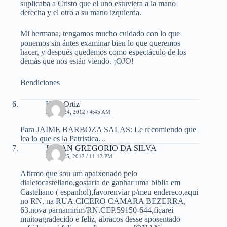
suplicaba a Cristo que el uno estuviera a la mano
derecha y el otro a su mano izquierda.
Mi hermana, tengamos mucho cuidado con lo que
ponemos sin ántes examinar bien lo que queremos
hacer, y después quedemos como espectáculo de los
demás que nos están viendo. ¡OJO!
Bendiciones
Kent Ortiz
ABRIL 24, 2012 / 4:45 AM
Para JAIME BARBOZA SALAS: Le recomiendo que
lea lo que es la Patristica…
JONAN GREGORIO DA SILVA
JUNIO 25, 2012 / 11:13 PM
Afirmo que sou um apaixonado pelo
dialetocasteliano,gostaria de ganhar uma biblia em
Casteliano ( espanhol),favorenviar p/meu endereco,aqui
no RN, na RUA.CICERO CAMARA BEZERRA,
63.nova parnamirim/RN.CEP.59150-644,ficarei
muitoagradecido e feliz, abracos desse aposentado