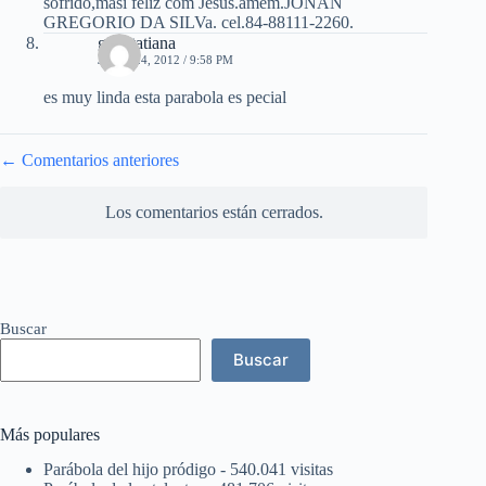
sofrido,masi feliz com Jesus.amem.JONAN
GREGORIO DA SILVa. cel.84-88111-2260.
gina tatiana
JULIO 24, 2012 / 9:58 PM
es muy linda esta parabola es pecial
Navegación
← Comentarios anteriores
de
comentarios
Los comentarios están cerrados.
Buscar
Buscar
Más populares
Parábola del hijo pródigo
- 540.041 visitas