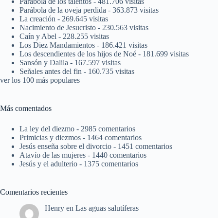
Parábola de los talentos
- 481.706 visitas
Parábola de la oveja perdida
- 363.873 visitas
La creación
- 269.645 visitas
Nacimiento de Jesucristo
- 230.563 visitas
Caín y Abel
- 228.255 visitas
Los Diez Mandamientos
- 186.421 visitas
Los descendientes de los hijos de Noé
- 181.699 visitas
Sansón y Dalila
- 167.597 visitas
Señales antes del fin
- 160.735 visitas
ver los 100 más populares
Más comentados
La ley del diezmo
- 2985 comentarios
Primicias y diezmos
- 1464 comentarios
Jesús enseña sobre el divorcio
- 1451 comentarios
Atavío de las mujeres
- 1440 comentarios
Jesús y el adulterio
- 1375 comentarios
Comentarios recientes
Henry
en
Las aguas salutíferas