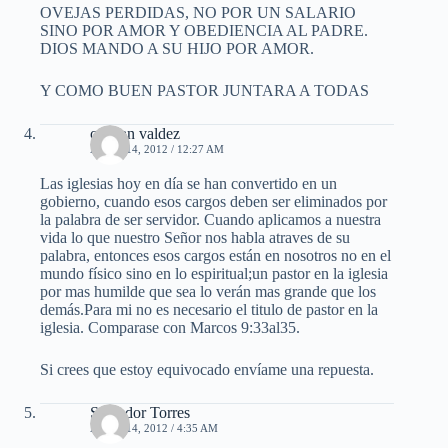
OVEJAS PERDIDAS, NO POR UN SALARIO
SINO POR AMOR Y OBEDIENCIA AL PADRE.
DIOS MANDO A SU HIJO POR AMOR.
Y COMO BUEN PASTOR JUNTARA A TODAS
cristian valdez
ABRIL 14, 2012 / 12:27 AM
Las iglesias hoy en día se han convertido en un
gobierno, cuando esos cargos deben ser eliminados por
la palabra de ser servidor. Cuando aplicamos a nuestra
vida lo que nuestro Señor nos habla atraves de su
palabra, entonces esos cargos están en nosotros no en el
mundo físico sino en lo espiritual;un pastor en la iglesia
por mas humilde que sea lo verán mas grande que los
demás.Para mi no es necesario el titulo de pastor en la
iglesia. Comparase con Marcos 9:33al35.
Si crees que estoy equivocado envíame una repuesta.
Salvador Torres
ABRIL 14, 2012 / 4:35 AM