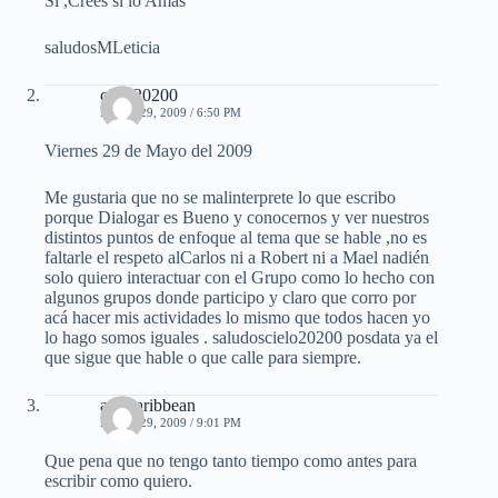
Si ,Crees si lo Amas
saludosMLeticia
cielo20200
MAYO 29, 2009 / 6:50 PM
Viernes 29 de Mayo del 2009
Me gustaria que no se malinterprete lo que escribo
porque Dialogar es Bueno y conocernos y ver nuestros
distintos puntos de enfoque al tema que se hable ,no es
faltarle el respeto alCarlos ni a Robert ni a Mael nadién
solo quiero interactuar con el Grupo como lo hecho con
algunos grupos donde participo y claro que corro por
acá hacer mis actividades lo mismo que todos hacen yo
lo hago somos iguales . saludoscielo20200 posdata ya el
que sigue que hable o que calle para siempre.
afrocaribbean
MAYO 29, 2009 / 9:01 PM
Que pena que no tengo tanto tiempo como antes para
escribir como quiero.