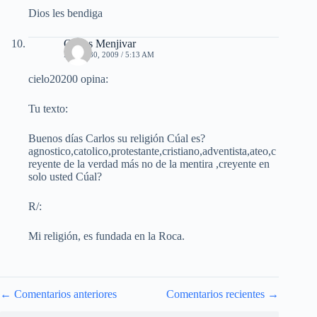
Dios les bendiga
Carlos Menjivar
MAYO 30, 2009 / 5:13 AM
cielo20200 opina:
Tu texto:
Buenos días Carlos su religión Cúal es?
agnostico,catolico,protestante,cristiano,adventista,ateo,c
reyente de la verdad más no de la mentira ,creyente en
solo usted Cúal?
R/:
Mi religión, es fundada en la Roca.
Navegación
← Comentarios anteriores
Comentarios recientes →
de
comentarios