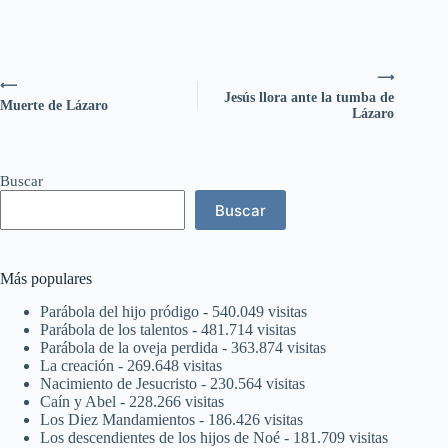
⟶
⟵
Jesús llora ante la tumba de
Muerte de Lázaro
Lázaro
Buscar
Buscar
Más populares
Parábola del hijo pródigo
- 540.049 visitas
Parábola de los talentos
- 481.714 visitas
Parábola de la oveja perdida
- 363.874 visitas
La creación
- 269.648 visitas
Nacimiento de Jesucristo
- 230.564 visitas
Caín y Abel
- 228.266 visitas
Los Diez Mandamientos
- 186.426 visitas
Los descendientes de los hijos de Noé
- 181.709 visitas