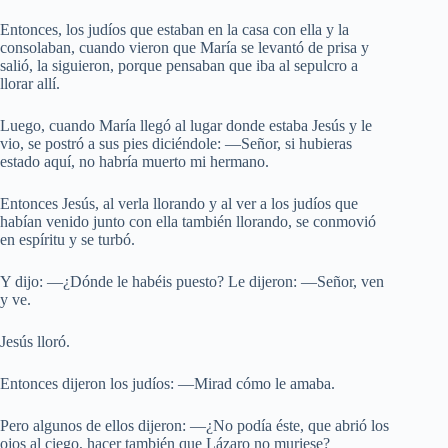
Entonces, los judíos que estaban en la casa con ella y la
consolaban, cuando vieron que María se levantó de prisa y
salió, la siguieron, porque pensaban que iba al sepulcro a
llorar allí.
Luego, cuando María llegó al lugar donde estaba Jesús y le
vio, se postró a sus pies diciéndole: —Señor, si hubieras
estado aquí, no habría muerto mi hermano.
Entonces Jesús, al verla llorando y al ver a los judíos que
habían venido junto con ella también llorando, se conmovió
en espíritu y se turbó.
Y dijo: —¿Dónde le habéis puesto? Le dijeron: —Señor, ven
y ve.
Jesús lloró.
Entonces dijeron los judíos: —Mirad cómo le amaba.
Pero algunos de ellos dijeron: —¿No podía éste, que abrió los
ojos al ciego, hacer también que Lázaro no muriese?