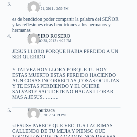
miguel
MARZO 21, 2011 / 2:30 PM
es de bendicion poder compartir la palabra del SEÑOR
y las reflesiones ricas bendiciones a los hermanos y
hermanas
ALVEIRO ROSERO
FEBRERO 28, 2012 / 4:22 PM
JESUS LLORO PORQUE HABIA PERDIDO A UN
SER QUERIDO
Y TALVEZ HOY LLORA PORQUE TU HOY
ESTAS MUERTO ESTAS PERDIDO HACIENDO
AUN COSAS INCORRECTAS ,COSAS OCULTAS
Y TE ESTAS PERDIENDO Y EL QUIERE
SALVARTE SACUDETE NO HAGAS LLORAR
MAS A JESUS……….
Rosa purizaca
JULIO 29, 2012 / 4:19 PM
«JESUS» PARECE QUE VEO TUS LAGRIMAS
CALLENDO DE TU MEJIA Y PIENSO QUE
TODOS LOS QUE TE AMAMOS, NOS DES ESA