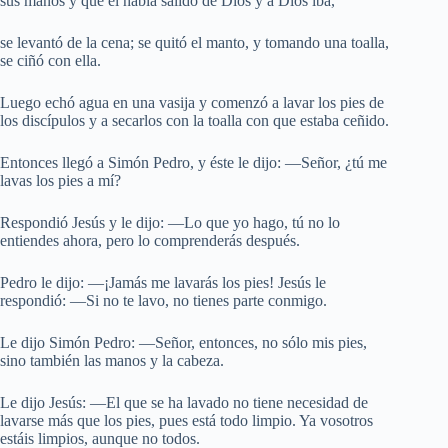
sus manos y que él había salido de Dios y a Dios iba,
se levantó de la cena; se quitó el manto, y tomando una toalla,
se ciñó con ella.
Luego echó agua en una vasija y comenzó a lavar los pies de
los discípulos y a secarlos con la toalla con que estaba ceñido.
Entonces llegó a Simón Pedro, y éste le dijo: —Señor, ¿tú me
lavas los pies a mí?
Respondió Jesús y le dijo: —Lo que yo hago, tú no lo
entiendes ahora, pero lo comprenderás después.
Pedro le dijo: —¡Jamás me lavarás los pies! Jesús le
respondió: —Si no te lavo, no tienes parte conmigo.
Le dijo Simón Pedro: —Señor, entonces, no sólo mis pies,
sino también las manos y la cabeza.
Le dijo Jesús: —El que se ha lavado no tiene necesidad de
lavarse más que los pies, pues está todo limpio. Ya vosotros
estáis limpios, aunque no todos.