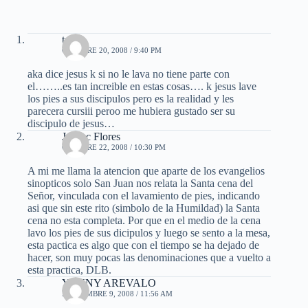
tania
OCTUBRE 20, 2008 / 9:40 PM
aka dice jesus k si no le lava no tiene parte con
el……..es tan increible en estas cosas…. k jesus lave
los pies a sus discipulos pero es la realidad y les
parecera cursiii peroo me hubiera gustado ser su
discipulo de jesus…
J.Isaac Flores
OCTUBRE 22, 2008 / 10:30 PM
A mi me llama la atencion que aparte de los evangelios
sinopticos solo San Juan nos relata la Santa cena del
Señor, vinculada con el lavamiento de pies, indicando
asi que sin este rito (simbolo de la Humildad) la Santa
cena no esta completa. Por que en el medio de la cena
lavo los pies de sus dicipulos y luego se sento a la mesa,
esta pactica es algo que con el tiempo se ha dejado de
hacer, son muy pocas las denominaciones que a vuelto a
esta practica, DLB.
YENNY AREVALO
NOVIEMBRE 9, 2008 / 11:56 AM