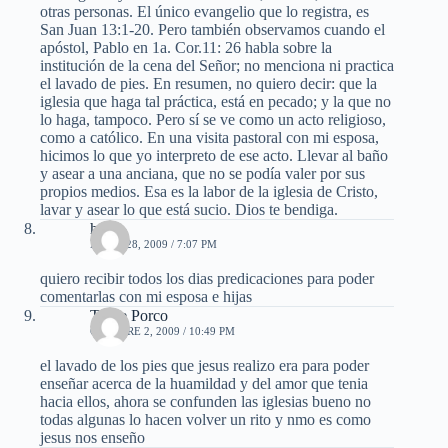
otras personas. El único evangelio que lo registra, es
San Juan 13:1-20. Pero también observamos cuando el
apóstol, Pablo en 1a. Cor.11: 26 habla sobre la
institución de la cena del Señor; no menciona ni practica
el lavado de pies. En resumen, no quiero decir: que la
iglesia que haga tal práctica, está en pecado; y la que no
lo haga, tampoco. Pero sí se ve como un acto religioso,
como a católico. En una visita pastoral con mi esposa,
hicimos lo que yo interpreto de ese acto. Llevar al baño
y asear a una anciana, que no se podía valer por sus
propios medios. Esa es la labor de la iglesia de Cristo,
lavar y asear lo que está sucio. Dios te bendiga.
hugo
MAYO 28, 2009 / 7:07 PM
quiero recibir todos los dias predicaciones para poder
comentarlas con mi esposa e hijas
Trude Porco
OCTUBRE 2, 2009 / 10:49 PM
el lavado de los pies que jesus realizo era para poder
enseñar acerca de la huamildad y del amor que tenia
hacia ellos, ahora se confunden las iglesias bueno no
todas algunas lo hacen volver un rito y nmo es como
jesus nos enseño