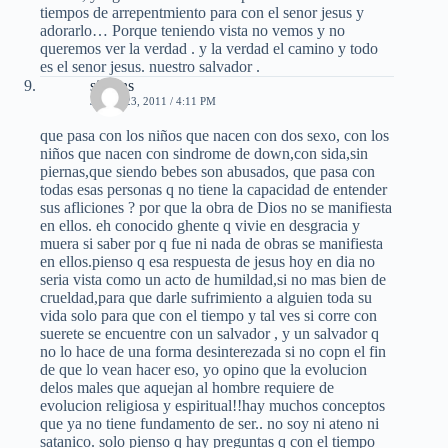
tiempos de arrepentmiento para con el senor jesus y
adorarlo… Porque teniendo vista no vemos y no
queremos ver la verdad . y la verdad el camino y todo
es el senor jesus. nuestro salvador .
simons
JUNIO 23, 2011 / 4:11 PM
que pasa con los niños que nacen con dos sexo, con los
niños que nacen con sindrome de down,con sida,sin
piernas,que siendo bebes son abusados, que pasa con
todas esas personas q no tiene la capacidad de entender
sus afliciones ? por que la obra de Dios no se manifiesta
en ellos. eh conocido ghente q vivie en desgracia y
muera si saber por q fue ni nada de obras se manifiesta
en ellos.pienso q esa respuesta de jesus hoy en dia no
seria vista como un acto de humildad,si no mas bien de
crueldad,para que darle sufrimiento a alguien toda su
vida solo para que con el tiempo y tal ves si corre con
suerete se encuentre con un salvador , y un salvador q
no lo hace de una forma desinterezada si no copn el fin
de que lo vean hacer eso, yo opino que la evolucion
delos males que aquejan al hombre requiere de
evolucion religiosa y espiritual!!hay muchos conceptos
que ya no tiene fundamento de ser.. no soy ni ateno ni
satanico. solo pienso q hay preguntas q con el tiempo