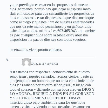
y que previlegio es estar en los propositos de nuestro
dios. hermanos. poreso hay que dejar al espiritu santo
fluir en nosotros para que semanifieste los propositos de
dios en nosotros . estar dispuestos. a que dios nos toque
como al ciego y que nos libre de nuestras enfermedades
que nos da este mundo pecaminoso y en gañoso. dios
osbenduga atodos. mi movil es 603.465.943. mi nombre
es jose cualquier duda sobre la biblia estoy abuestra
disposicion . la paz de dios sea con todos vosotros
amen:::.dios viene pronto cuidaros
esther
FEBRERO 18, 2011 / 11:40 AM
Asi estamos con respecto al conocimiento de nuestro
senor jesus , nuestro salvador…somos ciegos… este es
un ejemplo de un hombre que no tenia conocimiento de
dios y es sanado por nuestro senor jesus , y luego con
todo el corazon y diciendo con su boca creo en DIOS Y
LO ADORO.. RECIBIO A DIOS EN SU CORAZON
Y SU CONOCIMIENTO CRECIO .. Dios es
misericordioso pero tambien ira para los que no le
temen , y sigan viviendo en sus pecados.. estamos en