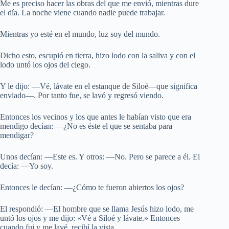
Me es preciso hacer las obras del que me envió, mientras dure
el día. La noche viene cuando nadie puede trabajar.
Mientras yo esté en el mundo, luz soy del mundo.
Dicho esto, escupió en tierra, hizo lodo con la saliva y con el
lodo untó los ojos del ciego.
Y le dijo: —Vé, lávate en el estanque de Siloé—que significa
enviado—. Por tanto fue, se lavó y regresó viendo.
Entonces los vecinos y los que antes le habían visto que era
mendigo decían: —¿No es éste el que se sentaba para
mendigar?
Unos decían: —Este es. Y otros: —No. Pero se parece a él. El
decía: —Yo soy.
Entonces le decían: —¿Cómo te fueron abiertos los ojos?
El respondió: —El hombre que se llama Jesús hizo lodo, me
untó los ojos y me dijo: «Vé a Siloé y lávate.» Entonces
cuando fui y me lavé, recibí la vista.