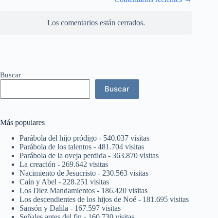
comentarios
Los comentarios están cerrados.
Buscar
Buscar
Más populares
Parábola del hijo pródigo
- 540.037 visitas
Parábola de los talentos
- 481.704 visitas
Parábola de la oveja perdida
- 363.870 visitas
La creación
- 269.642 visitas
Nacimiento de Jesucristo
- 230.563 visitas
Caín y Abel
- 228.251 visitas
Los Diez Mandamientos
- 186.420 visitas
Los descendientes de los hijos de Noé
- 181.695 visitas
Sansón y Dalila
- 167.597 visitas
Señales antes del fin
- 160.730 visitas