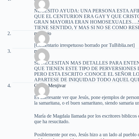
NECESITO AYUDA: UNA PERSONA ESTA AF
QUE EL CENTURION ERA GAY Y QUE CRIS
GRAN MAYORIA ERAN HOMOSEXUALES….SE 
TIENE SENTIDO, Y MAS SI NO SE COMO R
mauricio
[Comentario irrespetuoso borrado por TuBiblia.net]
mael
SE NECESITAN MAS DETALLES PARA ENTE
QUE TIENEN ESTE TIPO DE PERVERSIONES 
PERO ESTA ESCRITO :CONOCE EL SEÑOR L
APARTESE DE INIQUIDAD TODO AQUEL QU
Carlos Menjivar
Es interesante ver que Jesús, pone ejemplos de person
la samaritana, o el buen samaritano, siendo samaria u
María de Magdala llamada por los escritores biblicos 
que ha resucitado.
Posiblemente por eso, Jesús hizo a un lado al pueblo