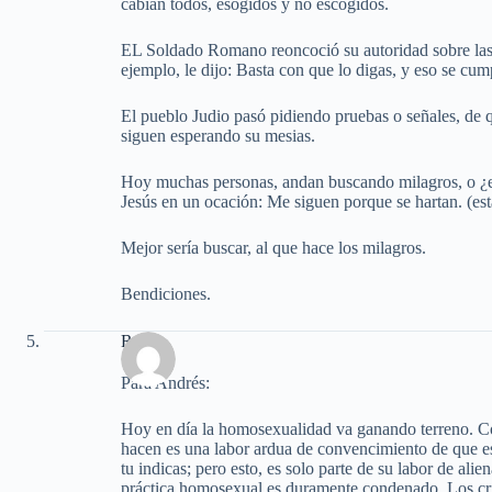
cabían todos, esogidos y no escogidos.
EL Soldado Romano reoncoció su autoridad sobre las
ejemplo, le dijo: Basta con que lo digas, y eso se cump
El pueblo Judio pasó pidiendo pruebas o señales, de q
siguen esperando su mesias.
Hoy muchas personas, andan buscando milagros, o ¿en
Jesús en un ocación: Me siguen porque se hartan. (esta
Mejor sería buscar, al que hace los milagros.
Bendiciones.
Rubén
Para Andrés:
Hoy en día la homosexualidad va ganando terreno. Co
hacen es una labor ardua de convencimiento de que est
tu indicas; pero esto, es solo parte de su labor de al
práctica homosexual es duramente condenado. Los cri