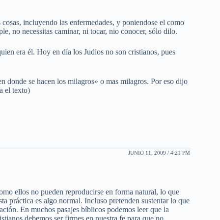
 cosas, incluyendo las enfermedades, y poniendose el como
le, no necessitas caminar, ni tocar, nio conocer, sólo dilo.
uien era él. Hoy en día los Judios no son cristianos, pues
 donde se hacen los milagros» o mas milagros. Por eso dijo
 el texto)
JUNIO 11, 2009 / 4:21 PM
mo ellos no pueden reproducirse en forma natural, lo que
a práctica es algo normal. Incluso pretenden sustentar lo que
ienación. En muchos pasajes bíblicos podemos leer que la
stianos debemos ser firmes en nuestra fe para que no