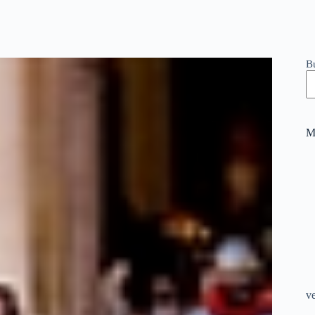
B
M
v