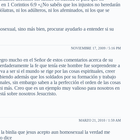
, en 1 Corintios 6:9 «¿No sabéis que los injustos no heredarán
dólatras, ni los adúlteros, ni los afeminados, ni los que se
osexual, sino más bien, procurar ayudarlo a entender si su
NOVIEMBRE 17, 2009 / 5:16 PM
egro mucho en el Señor de estos comentarios acerca de su
verdaderamente la fe que tenía este hombre fue sorprendente a
 a ser si el mundo se rige por las cosas espirituales, creer
 sabiendo además que los soldados por su formación y trabajo
nales, sin embargo saben a la perfección el orden de las cosas
s ni más. Creo que es un ejemplo muy valioso para nosotros en
stá sobre nosotros Jesucristo.
MARZO 21, 2010 / 1:59 AM
 la binlia que jesus acepto aun homosexual la verdad me
ro dice