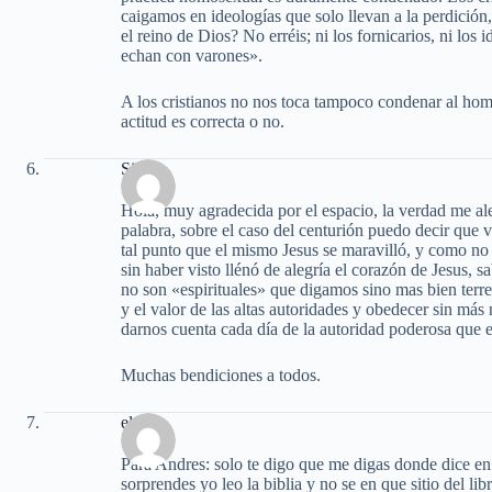
caigamos en ideologías que solo llevan a la perdición
el reino de Dios? No erréis; ni los fornicarios, ni los i
echan con varones».
A los cristianos no nos toca tampoco condenar al hom
actitud es correcta o no.
Silvia
Hola, muy agradecida por el espacio, la verdad me al
palabra, sobre el caso del centurión puedo decir que 
tal punto que el mismo Jesus se maravilló, y como no va
sin haber visto llénó de alegría el corazón de Jesus,
no son «espirituales» que digamos sino mas bien terre
y el valor de las altas autoridades y obedecer sin má
darnos cuenta cada día de la autoridad poderosa que e
Muchas bendiciones a todos.
elena
Para Andres: solo te digo que me digas donde dice en
sorprendes yo leo la biblia y no se en que sitio del lib