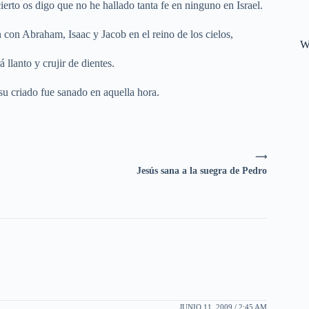
erto os digo que no he hallado tanta fe en ninguno en Israel.
 con Abraham, Isaac y Jacob en el reino de los cielos,
W
á llanto y crujir de dientes.
su criado fue sanado en aquella hora.
⟶
Jesús sana a la suegra de Pedro
JUNIO 11, 2009 / 2:45 AM