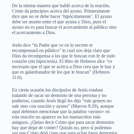
De la misma manera que habló acerca de la oración,
Cristo da principios acerca del ayuno. Primeramente
dice que no se debe hacer ‘hipócritamente’. El ayuno
debe ser asunto entre el que ayuna y Dios, pues el
ayuno no es para buscar el acercamiento al público sino
el acercamiento a Dios.
Jesús dice “tu Padre que ve en lo secreto te
recompensará en público” lo cual nos deja claro que
Dios da recompensa a los que le buscan con fe de todo
corazón (sin hipocresía). El libro de Hebreos dice “es
necesario que el que se acerca a Dios crea que le hay y
que es galardonador de los que le buscan” (Hebreos
11:6).
En cierta ocasión los discípulos de Jesús estaban
tratando de sacar un demonio de una persona y no
pudieron, cuando Jesús llegó les dijo “este genero no
sale sino con oración y ayuno” (Marcos 9:29), aunque
aquí debemos mencionar que la palabra «ayuno» en
esta oración no aparece en los manuscritos más
antiguos. ¿Quiso decir Cristo que para sacar demonios
hay que dejar de comer? Quizás no, pero sí podemos
ver que Cristo dejó claro que para echar fuera demonios