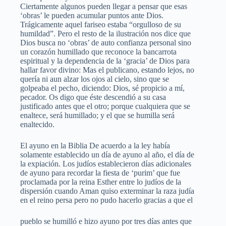
Ciertamente algunos pueden llegar a pensar que esas
‘obras’ le pueden acumular puntos ante Dios.
Trágicamente aquel fariseo estaba “orgulloso de su
humildad”. Pero el resto de la ilustración nos dice que
Dios busca no ‘obras’ de auto confianza personal sino
un corazón humillado que reconoce la bancarrota
espiritual y la dependencia de la ‘gracia’ de Dios para
hallar favor divino: Mas el publicano, estando lejos, no
quería ni aun alzar los ojos al cielo, sino que se
golpeaba el pecho, diciendo: Dios, sé propicio a mí,
pecador. Os digo que éste descendió a su casa
justificado antes que el otro; porque cualquiera que se
enaltece, será humillado; y el que se humilla será
enaltecido.
El ayuno en la Biblia De acuerdo a la ley había
solamente establecido un día de ayuno al año, el día de
la expiación. Los judíos establecieron días adicionales
de ayuno para recordar la fiesta de ‘purim’ que fue
proclamada por la reina Esther entre lo judíos de la
dispersión cuando Aman quiso exterminar la raza judía
en el reino persa pero no pudo hacerlo gracias a que el
pueblo se humilló e hizo ayuno por tres días antes que