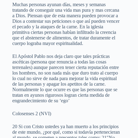
Muchas personas ayunan días, meses y semanas
tratando de conseguir una vida mas pura y mas cercana
a Dios. Piensan que de esta manera pueden provocar a
Dios a contestar sus peticiones o que así pueden vencer
el pecado y la ataques de la carne. En la iglesia
primitiva ciertas personas habían infiltrado la creencia
que el abstenerse de alimentos, de tratar duramente el
cuerpo lograba mayor espiritualidad.
El Apóstol Pablo nos deja claro que tales prácticas
ascéticas (persona que renuncia a todas las cosas
terrenales) aunque parecen tener cierta reputación entre
los hombres, no son nada más que duro trato al cuerpo
lo cual no sirve de nada para mejorar la vida espiritual
de las personas y apagar los apetitos de la carne.
Normalmente lo que ocurre es que las personas que se
tratan en ayunos rigurosos logran cierta medida de
engrandecimiento de su ‘ego’
Colosenses 2 (NVI)
20 Si con Cristo ustedes ya han muerto a los principios
de este mundo, ¿por qué, como si todavía pertenecieran
al mundo, se someten a preceptos tales como: 21″No