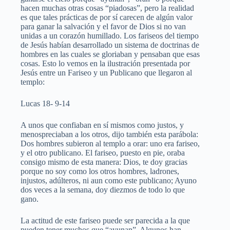
hacen muchas otras cosas “piadosas”, pero la realidad
es que tales prácticas de por sí carecen de algún valor
para ganar la salvación y el favor de Dios si no van
unidas a un corazón humillado. Los fariseos del tiempo
de Jesús habían desarrollado un sistema de doctrinas de
hombres en las cuales se gloriaban y pensaban que esas
cosas. Esto lo vemos en la ilustración presentada por
Jesús entre un Fariseo y un Publicano que llegaron al
templo:
Lucas 18- 9-14
A unos que confiaban en sí mismos como justos, y
menospreciaban a los otros, dijo también esta parábola:
Dos hombres subieron al templo a orar: uno era fariseo,
y el otro publicano. El fariseo, puesto en pie, oraba
consigo mismo de esta manera: Dios, te doy gracias
porque no soy como los otros hombres, ladrones,
injustos, adúlteros, ni aun como este publicano; Ayuno
dos veces a la semana, doy diezmos de todo lo que
gano.
La actitud de este fariseo puede ser parecida a la que
pueden tener muchos que “ayunan”. Algunos han