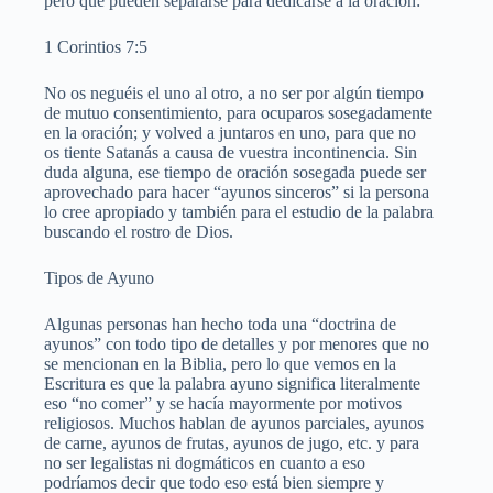
pero que pueden separarse para dedicarse a la oración:
1 Corintios 7:5
No os neguéis el uno al otro, a no ser por algún tiempo
de mutuo consentimiento, para ocuparos sosegadamente
en la oración; y volved a juntaros en uno, para que no
os tiente Satanás a causa de vuestra incontinencia. Sin
duda alguna, ese tiempo de oración sosegada puede ser
aprovechado para hacer “ayunos sinceros” si la persona
lo cree apropiado y también para el estudio de la palabra
buscando el rostro de Dios.
Tipos de Ayuno
Algunas personas han hecho toda una “doctrina de
ayunos” con todo tipo de detalles y por menores que no
se mencionan en la Biblia, pero lo que vemos en la
Escritura es que la palabra ayuno significa literalmente
eso “no comer” y se hacía mayormente por motivos
religiosos. Muchos hablan de ayunos parciales, ayunos
de carne, ayunos de frutas, ayunos de jugo, etc. y para
no ser legalistas ni dogmáticos en cuanto a eso
podríamos decir que todo eso está bien siempre y