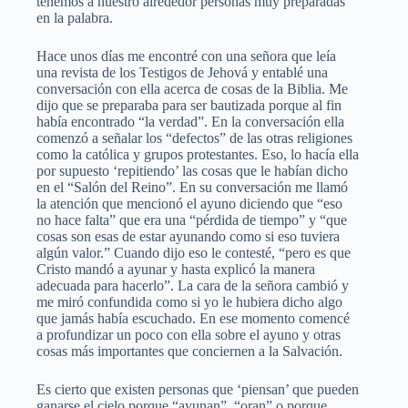
tenemos a nuestro alrededor personas muy preparadas
en la palabra.
Hace unos días me encontré con una señora que leía
una revista de los Testigos de Jehová y entablé una
conversación con ella acerca de cosas de la Biblia. Me
dijo que se preparaba para ser bautizada porque al fin
había encontrado “la verdad”. En la conversación ella
comenzó a señalar los “defectos” de las otras religiones
como la católica y grupos protestantes. Eso, lo hacía ella
por supuesto ‘repitiendo’ las cosas que le habían dicho
en el “Salón del Reino”. En su conversación me llamó
la atención que mencionó el ayuno diciendo que “eso
no hace falta” que era una “pérdida de tiempo” y “que
cosas son esas de estar ayunando como si eso tuviera
algún valor.” Cuando dijo eso le contesté, “pero es que
Cristo mandó a ayunar y hasta explicó la manera
adecuada para hacerlo”. La cara de la señora cambió y
me miró confundida como si yo le hubiera dicho algo
que jamás había escuchado. En ese momento comencé
a profundizar un poco con ella sobre el ayuno y otras
cosas más importantes que conciernen a la Salvación.
Es cierto que existen personas que ‘piensan’ que pueden
ganarse el cielo porque “ayunan”, “oran” o porque