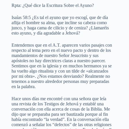
Rpta: ¿Qué dice la Escritura Sobre el Ayuno?
Isaías 58:5 ¿Es tal el ayuno que yo escogí, que de día
aflija el hombre su alma, que incline su cabeza como
junco, y haga cama de cilicio y de ceniza? ¿Llamaréis
esto ayuno, y día agradable a Jehová?
Entendemos que en el A.T. aparecen varios pasajes con
respecto al tema pero en el nuevo pacto y dentro de los
mandamientos de nuestro Señor Jesucristo y sus
apóstoles no hay directrices claras a nuestro parecer.
Sentimos que en la iglesia y en muchos hermanos ya se
ha vuelto algo ritualista y con un tilde de «alcanzados
por mi obra». ¿Nos estamos desviando? Realmente no
tenemos a nuestro alrededor personas muy preparadas
en la palabra.
Hace unos días me encontré con una señora que leía
una revista de los Testigos de Jehová y entablé una
conversación con ella acerca de cosas de la Biblia. Me
dijo que se preparaba para ser bautizada porque al fin
había encontrado “la verdad”. En la conversación ella
comenzó a señalar los “defectos” de las otras religiones