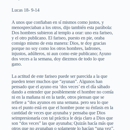
Lucas 18- 9-14
A unos que confiaban en sí mismos como justos, y
menospreciaban a los otros, dijo también esta parábola:
Dos hombres subieron al templo a orar: uno era fariseo,
y el otro publicano. El fariseo, puesto en pie, oraba
consigo mismo de esta manera: Dios, te doy gracias
porque no soy como los otros hombres, ladrones,
injustos, adúlteros, ni aun como este publicano; Ayuno
dos veces a la semana, doy diezmos de todo lo que
gano.
La actitud de este fariseo puede ser parecida a la que
pueden tener muchos que “ayunan”. Algunos han
pensado que el ayuno era ‘dos veces’ en el día sábado
dando a entender que posiblemente el hombre no comía
ni en la mañana ni en la tarde, otros piensan que se
refiere a “dos ayunos en una semana. pero sea lo que
sea el punto está en que el hombre pone su énfasis en la
cantidad de veces que ayunaba y pensaba que Dios
seimpresionaría con tal práctica le deja claro a Dios que
son “dos veces” las que ayunaba; Quizás hacía más que
otros que no ayunaban o solamente lo hacían “una vez”.