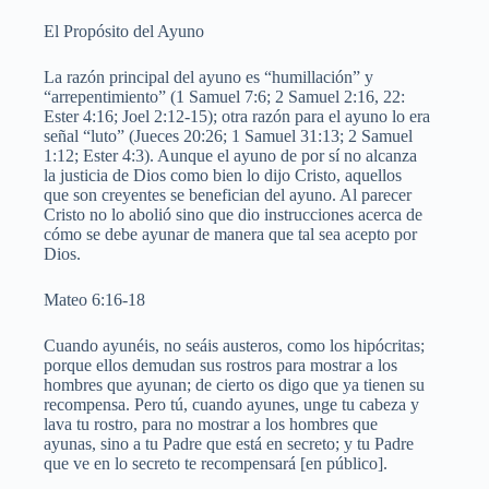
El Propósito del Ayuno
La razón principal del ayuno es “humillación” y
“arrepentimiento” (1 Samuel 7:6; 2 Samuel 2:16, 22:
Ester 4:16; Joel 2:12-15); otra razón para el ayuno lo era
señal “luto” (Jueces 20:26; 1 Samuel 31:13; 2 Samuel
1:12; Ester 4:3). Aunque el ayuno de por sí no alcanza
la justicia de Dios como bien lo dijo Cristo, aquellos
que son creyentes se benefician del ayuno. Al parecer
Cristo no lo abolió sino que dio instrucciones acerca de
cómo se debe ayunar de manera que tal sea acepto por
Dios.
Mateo 6:16-18
Cuando ayunéis, no seáis austeros, como los hipócritas;
porque ellos demudan sus rostros para mostrar a los
hombres que ayunan; de cierto os digo que ya tienen su
recompensa. Pero tú, cuando ayunes, unge tu cabeza y
lava tu rostro, para no mostrar a los hombres que
ayunas, sino a tu Padre que está en secreto; y tu Padre
que ve en lo secreto te recompensará [en público].