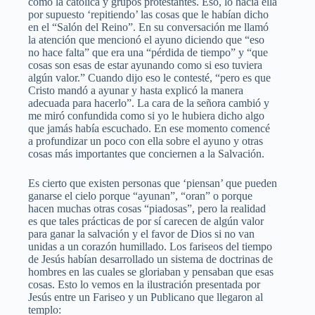
como la católica y grupos protestantes. Eso, lo hacía ella
por supuesto ‘repitiendo’ las cosas que le habían dicho
en el “Salón del Reino”. En su conversación me llamó
la atención que mencionó el ayuno diciendo que “eso
no hace falta” que era una “pérdida de tiempo” y “que
cosas son esas de estar ayunando como si eso tuviera
algún valor.” Cuando dijo eso le contesté, “pero es que
Cristo mandó a ayunar y hasta explicó la manera
adecuada para hacerlo”. La cara de la señora cambió y
me miró confundida como si yo le hubiera dicho algo
que jamás había escuchado. En ese momento comencé
a profundizar un poco con ella sobre el ayuno y otras
cosas más importantes que conciernen a la Salvación.
Es cierto que existen personas que ‘piensan’ que pueden
ganarse el cielo porque “ayunan”, “oran” o porque
hacen muchas otras cosas “piadosas”, pero la realidad
es que tales prácticas de por sí carecen de algún valor
para ganar la salvación y el favor de Dios si no van
unidas a un corazón humillado. Los fariseos del tiempo
de Jesús habían desarrollado un sistema de doctrinas de
hombres en las cuales se gloriaban y pensaban que esas
cosas. Esto lo vemos en la ilustración presentada por
Jesús entre un Fariseo y un Publicano que llegaron al
templo: