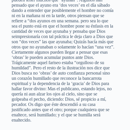
pensado que el ayuno era ‘dos veces’ en el día sábado
dando a entender que posiblemente el hombre no comía
ni en la mañana ni en la tarde, otros piensan que se
refiere a “dos ayunos en una semana. pero sea lo que
sea el punto está en que el hombre pone su énfasis en la
cantidad de veces que ayunaba y pensaba que Dios
seimpresionaría con tal práctica le deja claro a Dios que
son “dos veces” las que ayunaba; Quizás hacía más que
otros que no ayunaban o solamente lo hacían “una vez”.
Ciertamente algunos pueden llegar a pensar que esas
‘obras’ le pueden acumular puntos ante Dios.
Trágicamente aquel fariseo estaba “orgulloso de su
humildad”. Pero el resto de la ilustración nos dice que
Dios busca no ‘obras’ de auto confianza personal sino
un corazón humillado que reconoce la bancarrota
espiritual y la dependencia de la ‘gracia’ de Dios para
hallar favor divino: Mas el publicano, estando lejos, no
quería ni aun alzar los ojos al cielo, sino que se
golpeaba el pecho, diciendo: Dios, sé propicio a mí,
pecador. Os digo que éste descendió a su casa
justificado antes que el otro; porque cualquiera que se
enaltece, será humillado; y el que se humilla será
enaltecido.