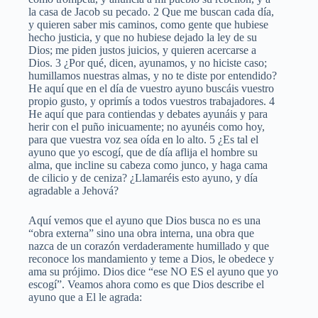
la casa de Jacob su pecado. 2 Que me buscan cada día,
y quieren saber mis caminos, como gente que hubiese
hecho justicia, y que no hubiese dejado la ley de su
Dios; me piden justos juicios, y quieren acercarse a
Dios. 3 ¿Por qué, dicen, ayunamos, y no hiciste caso;
humillamos nuestras almas, y no te diste por entendido?
He aquí que en el día de vuestro ayuno buscáis vuestro
propio gusto, y oprimís a todos vuestros trabajadores. 4
He aquí que para contiendas y debates ayunáis y para
herir con el puño inicuamente; no ayunéis como hoy,
para que vuestra voz sea oída en lo alto. 5 ¿Es tal el
ayuno que yo escogí, que de día aflija el hombre su
alma, que incline su cabeza como junco, y haga cama
de cilicio y de ceniza? ¿Llamaréis esto ayuno, y día
agradable a Jehová?
Aquí vemos que el ayuno que Dios busca no es una
“obra externa” sino una obra interna, una obra que
nazca de un corazón verdaderamente humillado y que
reconoce los mandamiento y teme a Dios, le obedece y
ama su prójimo. Dios dice “ese NO ES el ayuno que yo
escogí”. Veamos ahora como es que Dios describe el
ayuno que a El le agrada: