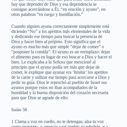
hay que depender de Dios y esa dependencia se
consigue acercándose a Él, “en oración y ayuno”, en
otras palabras “en ruego y humillación.”
Cuando alguien ayuna correctamente simplemente está
diciendo “No” a los apetitos más elementales de la vida
y dedicando ese tiempo para buscar la presencia de
Dios y hacer bien al prójimo. Esto significa que el
ayuno es mucho más que simple “dejar de comer” o
“posponer la comida”. El ayuno es un reemplazo: dejas
el alimento para en lugar de eso buscar a Dios y hacer el
bien. Le explicaba a la Señora que mencioné al
principio que el ayuno podía ser más que dejar de
comer, le explique que ayunar era ‘limitar’ los apetitos
de la carne y utilizar ese tiempo para acercarse a Dios y
pedir su guía. Dios le reprochó al pueblo de Israel sus
ayunos porque estos no iban acompañados de la
humildad y la buena disposición del corazón necesaria
para que Dios se agrade de ello:
Isaías 58
1 Clama a voz en cuello, no te detengas; alza tu voz
como trompeta, y anuncia a mi pueblo su rebelión, y a