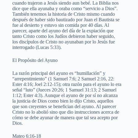
cuando trajeron a Jesús siendo aun bebé. La Biblia nos
dice que ella ayunaba y oraba como “servicio a Dios”.
También tenemos la historia de Cristo mismo cuando
después de haber sido bautizado por Juan el Bautista se
fue al desierto y estuvo sin comida por 40 días. Al
parecer, aparte del ayuno del día de la expiación que
tanto Cristo como los Judíos debieron haber seguido,
los discípulos de Cristo no ayunaban por lo Jesús fue
interrogado (Lucas 5:33).
El Propósito del Ayuno
La razón principal del ayuno es “humillación” y
“arrepentimiento” (1 Samuel 7:6; 2 Samuel 2:16, 22:
Ester 4:16; Joel 2:12-15); otra razón para el ayuno lo era
señal “luto” (Jueces 20:26; 1 Samuel 31:13; 2 Samuel
1:12; Ester 4:3). Aunque el ayuno de por sí no alcanza
la justicia de Dios como bien lo dijo Cristo, aquellos
que son creyentes se benefician del ayuno. Al parecer
Cristo no lo abolió sino que dio instrucciones acerca de
cómo se debe ayunar de manera que tal sea acepto por
Dios.
Mateo 6:16-18