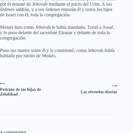
por él delante de Jehovah mediante el juicio del Urim. A sus
órdenes saldrán, y a sus órdenes entrarán él y todos los hijos
de Israel con él, toda la congregación.
Moisés hizo como Jehovah le había mandado. Tomó a Josué,
y lo puso delante del sacerdote Eleazar y delante de toda la
congregación.
Puso sus manos sobre él y le comisionó, como Jehovah había
hablado por medio de Moisés.
⟵
⟶
Petición de las hijas de
Las ofrendas diarias
Zelofehad
4 comentarios