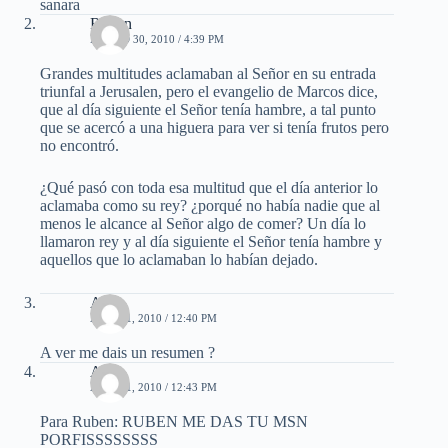
sanara
Ruben
MARZO 30, 2010 / 4:39 PM
Grandes multitudes aclamaban al Señor en su entrada
triunfal a Jerusalen, pero el evangelio de Marcos dice,
que al día siguiente el Señor tenía hambre, a tal punto
que se acercó a una higuera para ver si tenía frutos pero
no encontró.
¿Qué pasó con toda esa multitud que el día anterior lo
aclamaba como su rey? ¿porqué no había nadie que al
menos le alcance al Señor algo de comer? Un día lo
llamaron rey y al día siguiente el Señor tenía hambre y
aquellos que lo aclamaban lo habían dejado.
Ana
ABRIL 1, 2010 / 12:40 PM
A ver me dais un resumen ?
Ana
ABRIL 1, 2010 / 12:43 PM
Para Ruben: RUBEN ME DAS TU MSN
PORFISSSSSSSS