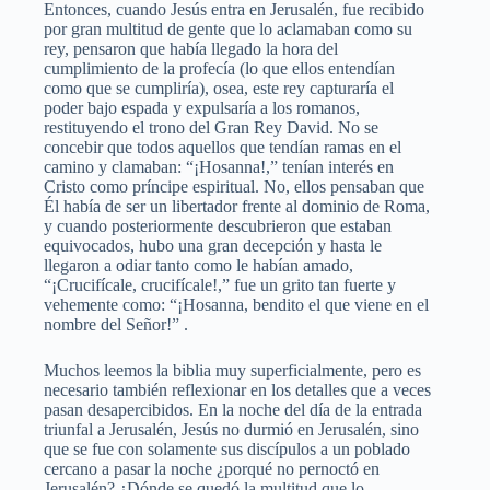
Entonces, cuando Jesús entra en Jerusalén, fue recibido
por gran multitud de gente que lo aclamaban como su
rey, pensaron que había llegado la hora del
cumplimiento de la profecía (lo que ellos entendían
como que se cumpliría), osea, este rey capturaría el
poder bajo espada y expulsaría a los romanos,
restituyendo el trono del Gran Rey David. No se
concebir que todos aquellos que tendían ramas en el
camino y clamaban: “¡Hosanna!,” tenían interés en
Cristo como príncipe espiritual. No, ellos pensaban que
Él había de ser un libertador frente al dominio de Roma,
y cuando posteriormente descubrieron que estaban
equivocados, hubo una gran decepción y hasta le
llegaron a odiar tanto como le habían amado,
“¡Crucifícale, crucifícale!,” fue un grito tan fuerte y
vehemente como: “¡Hosanna, bendito el que viene en el
nombre del Señor!” .
Muchos leemos la biblia muy superficialmente, pero es
necesario también reflexionar en los detalles que a veces
pasan desapercibidos. En la noche del día de la entrada
triunfal a Jerusalén, Jesús no durmió en Jerusalén, sino
que se fue con solamente sus discípulos a un poblado
cercano a pasar la noche ¿porqué no pernoctó en
Jerusalén? ¿Dónde se quedó la multitud que lo